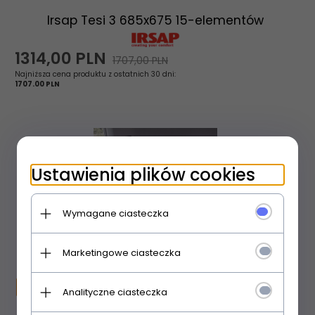
Irsap Tesi 3 685x675 15-elementów
1314,
00
PLN
1707,00 PLN
Najniższa cena produktu z ostatnich 30 dni:
1707.00 PLN
Ustawienia plików cookies
Wymagane ciasteczka
Marketingowe ciasteczka
Promocja
Analityczne ciasteczka