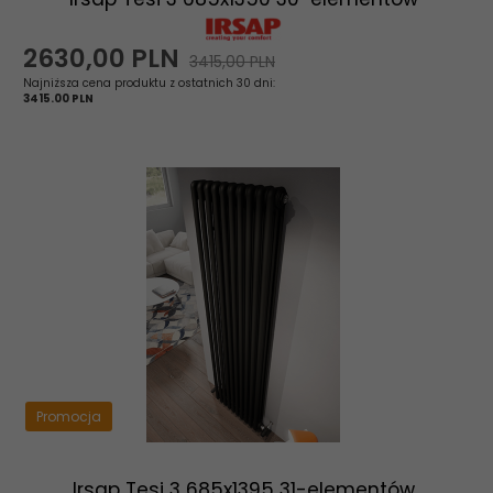
2630,
00
PLN
3415,00 PLN
Najniższa cena produktu z ostatnich 30 dni:
3415.00 PLN
Promocja
Irsap Tesi 3 685x1395 31-elementów