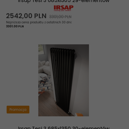
Irsap Tesi 3 685x1305 29-elementów
2542,
00
PLN
3301,00 PLN
Najniższa cena produktu z ostatnich 30 dni:
3301.00 PLN
Promocja
Irsap Tesi 3 685x1350 30-elementów