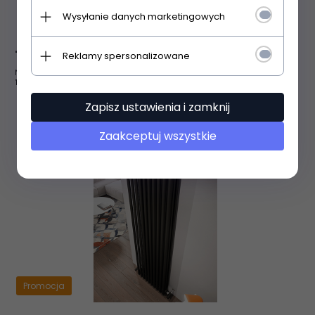
Wysyłanie danych marketingowych
Irsap Tesi 3 685x720 16-elementów
1402,
00
PLN
Reklamy spersonalizowane
1821,00 PLN
Najniższa cena produktu z ostatnich 30 dni:
1821.00 PLN
Zapisz ustawienia i zamknij
Zaakceptuj wszystkie
Promocja