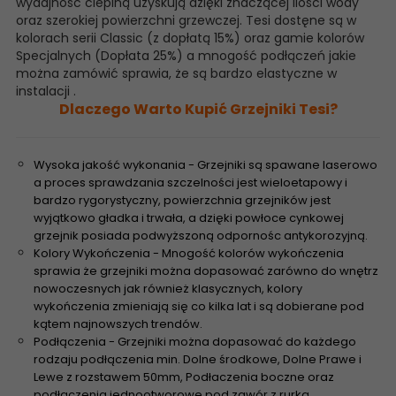
wydajność cieplną uzyskują dzięki znaczącej ilości wody
oraz szerokiej powierzchni grzewczej. Tesi dostęne są w
kolorach serii Classic (z dopłatą 15%) oraz gamie kolorów
Specjalnych (Dopłata 25%) a mnogość podłączeń jakie
można zamówić sprawia, że są bardzo elastyczne w
instalacji .
Dlaczego Warto Kupić Grzejniki Tesi?
Wysoka jakość wykonania - Grzejniki są spawane laserowo
a proces sprawdzania szczelności jest wieloetapowy i
bardzo rygorystyczny, powierzchnia grzejników jest
wyjątkowo gładka i trwała, a dzięki powłoce cynkowej
grzejnik posiada podwyższoną odpornośc antykorozyjną.
Kolory Wykończenia - Mnogość kolorów wykończenia
sprawia że grzejniki można dopasować zarówno do wnętrz
nowoczesnych jak również klasycznych, kolory
wykończenia zmieniają się co kilka lat i są dobierane pod
kątem najnowszych trendów.
Podłączenia - Grzejniki można dopasować do każdego
rodzaju podłączenia min. Dolne środkowe, Dolne Prawe i
Lewe z rozstawem 50mm, Podłaczenia boczne oraz
podłączenia jednootworowe pod zawór z rurką