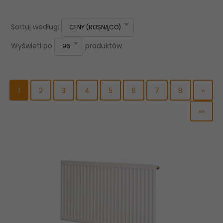
sort
Sortuj według:
CENY (ROSNĄCO)
pop
Wyświetl po
produktów
96
1
2
3
4
5
6
7
8
»
»»