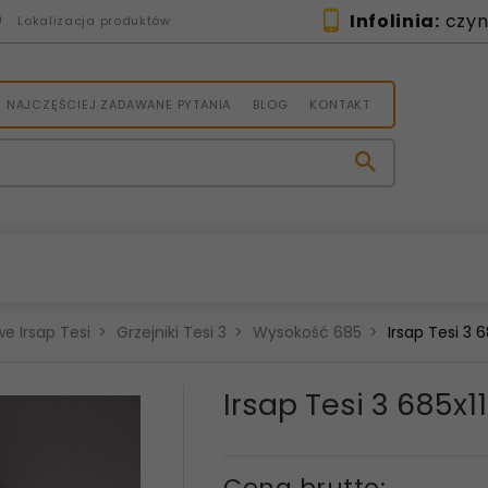
Infolinia:
czynn
Lokalizacja produktów
NAJCZĘŚCIEJ ZADAWANE PYTANIA
BLOG
KONTAKT
e Irsap Tesi
Grzejniki Tesi 3
Wysokość 685
Irsap Tesi 3
Irsap Tesi 3 685x
Cena brutto: