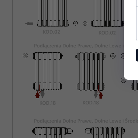
Rozstaw
620
Podłączeń
Bocznych:
Kolor
Biały Standardowy KOD.01
Grzejnika:
Maksymalne
8 bar
Ciśnienie
Robocze:
Maksymalna
95°C
Temperatura
Pracy:
rury stalowe o średnicy 25mm
Materiał:
odpowietrznik, korki zaślepiające,
Wyposażenie: