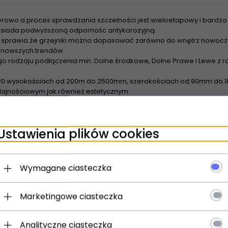
rowo a proces sprawdzania szczelności jest wieloetapowy i bardzo 
 posiada podwyższoną odpornośc antykorozyjną.
sprawia że grzejniki można dopasować zarówno do wnętrz nowoczes
najnowszych trendów.
o rodzaju podłączenia min. Dolne środkowe, Dolne Prawe i Lewe z
20 wysokościach od 200m do 2500mm, szerokościach od 90mm do 18
ajnościowym jak również estetycznym
wienia grzejników z rozstawem bocznym 500m Tesi nadają się do z
urowych - Dzięki szerokiej powierzchni grzewczej grzejniki nadaja 
Ustawienia plików cookies
spółpracują z pompami ciepła oraz kolektorami słonecznymi
Wymagane ciasteczka
Marketingowe ciasteczka
Analityczne ciasteczka