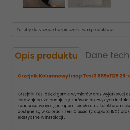
Zasoby dotyczące bezpieczeństwa i produktów
Dane tech
Opis produktu
Grzejnik Kolumnowy Irsap Tesi 3 685x1125 25-
Grzejniki Tesi dzięki gamie wymiarów oraz wyjątkowej
Model
Irsap Tesi 3
sprawiająca, że nadają się zarówno do zwykłych instalac
Produktu:
kondensacyjnymi, pompami ciepła oraz kolektorami słon
dostęne są w kolorach serii Classic (z dopłatą 15%) o
Wysokość
685
elastyczne w instalacji .
Grzejnika: