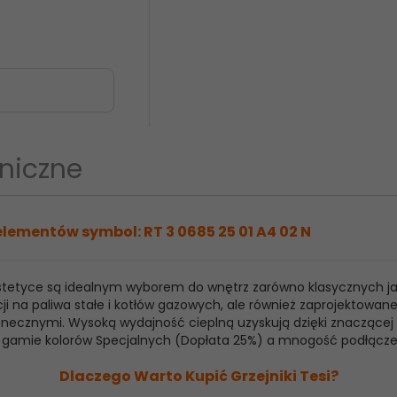
niczne
elementów symbol: RT 3 0685 25 01 A4 02 N
 estetyce są idealnym wyborem do wnętrz zarówno klasycznych j
ji na paliwa stałe i kotłów gazowych, ale również zaprojektowan
ecznymi. Wysoką wydajność cieplną uzyskują dzięki znaczącej ilo
raz gamie kolorów Specjalnych (Dopłata 25%) a mnogość podłącz
Dlaczego Warto Kupić Grzejniki Tesi?