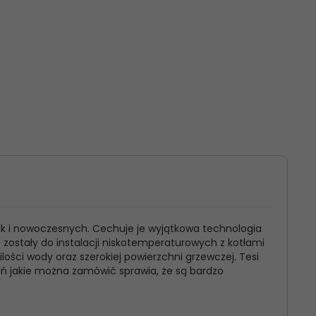
ak i nowoczesnych. Cechuje je wyjątkowa technologia
e zostały do instalacji niskotemperaturowych z kotłami
ści wody oraz szerokiej powierzchni grzewczej. Tesi
eń jakie można zamówić sprawia, że są bardzo