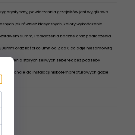
rygorystyczny, powierzchnia grzejników jest wyjątkowo
nych jak również klasycznych, kolory wykończenia
 rozstawem 50mm, Podłaczenia boczne oraz podłączenia
00mm oraz ilości kolumn od 2 do 6 co daje niesamowitą
astąpienia starych żeliwych żeberek bez potrzeby
się doskonale do instalacji niskotempreaturowych gdzie