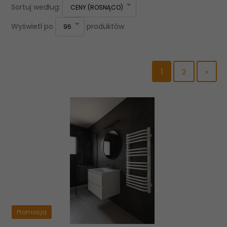
sort
Sortuj według:
CENY (ROSNĄCO)
pop
Wyświetl po
produktów
96
1
2
»
Promocja