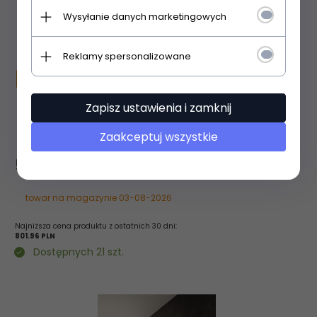
Wysyłanie danych marketingowych
Reklamy spersonalizowane
Promocja
Zapisz ustawienia i zamknij
ALEX 760x500 RAL 9016 Mat SX
Zaakceptuj wszystkie
521,
27
PLN
801,96 PLN
towar na magazynie 03-08-2026
Najniższa cena produktu z ostatnich 30 dni:
801.96 PLN
Dostępnych 21 szt.