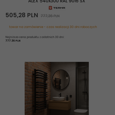
ALEX 540x300 RAL 9016 SX
505,
28
PLN
777,36 PLN
towar na zamówienie - czas realizacji 30 dni roboczych
Najniższa cena produktu z ostatnich 30 dni:
777.36 PLN