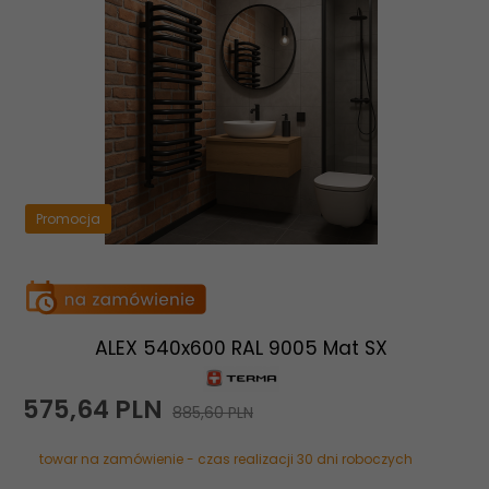
Promocja
ALEX 540x600 RAL 9005 Mat SX
575,
64
PLN
885,60 PLN
towar na zamówienie - czas realizacji 30 dni roboczych