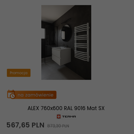
Promocja
ALEX 760x600 RAL 9016 Mat SX
567,
65
PLN
873,30 PLN