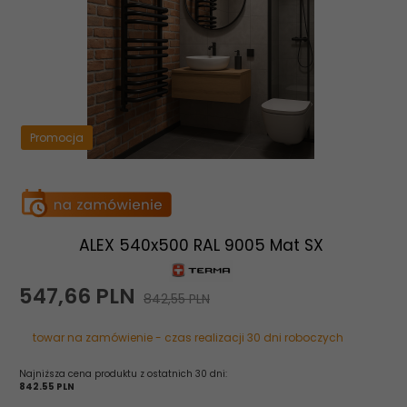
Promocja
ALEX 540x500 RAL 9005 Mat SX
547,
66
PLN
842,55 PLN
towar na zamówienie - czas realizacji 30 dni roboczych
Najniższa cena produktu z ostatnich 30 dni:
842.55 PLN