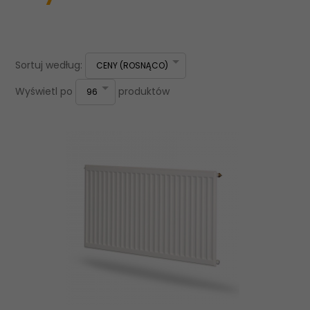
sort
Sortuj według:
CENY (ROSNĄCO)
pop
Wyświetl po
produktów
96