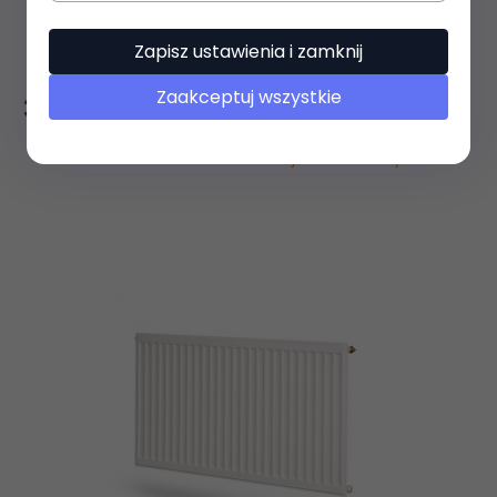
Grzejnik Purmo Hygiene H10 600x1400
Zapisz ustawienia i zamknij
Zaakceptuj wszystkie
323,
49
PLN
towar na zamówienie - czas realizacji 35 dni roboczych