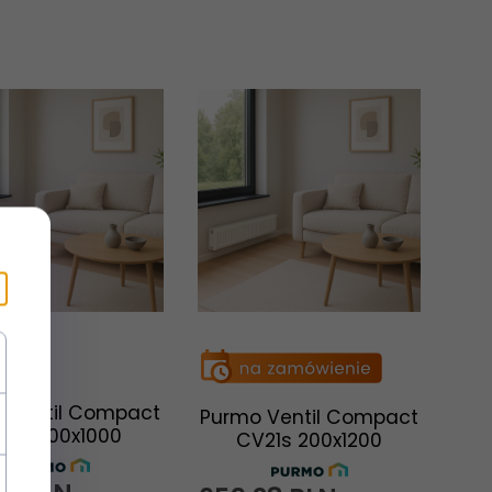
 Ventil Compact
Purmo Ventil Compact
V22 200x1000
CV21s 200x1200