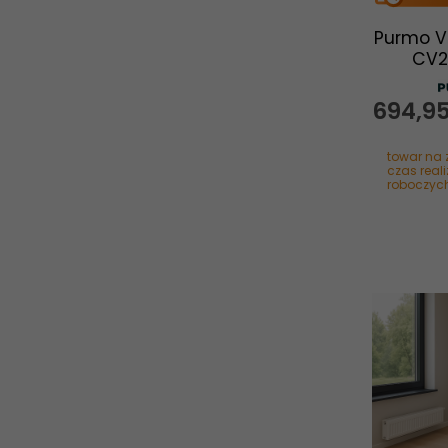
Purmo V
CV2
694,
9
towar na 
czas reali
roboczyc