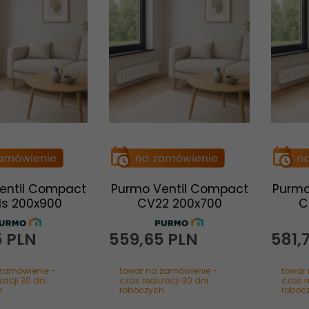
entil Compact
Purmo Ventil Compact
Purmo
1s 200x900
CV22 200x700
C
5
PLN
559,
65
PLN
581,
zamówienie -
towar na zamówienie -
towar
zacji 30 dni
czas realizacji 30 dni
czas r
h
roboczych
roboc