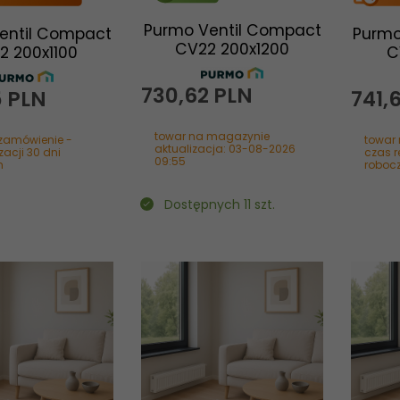
Purmo Ventil Compact
entil Compact
Purmo
CV22 200x1200
2 200x1100
C
730,
62
PLN
5
PLN
741,
towar na magazynie
zamówienie -
towar
aktualizacja: 03-08-2026
zacji 30 dni
czas r
09:55
h
roboc
Dostępnych 11 szt.