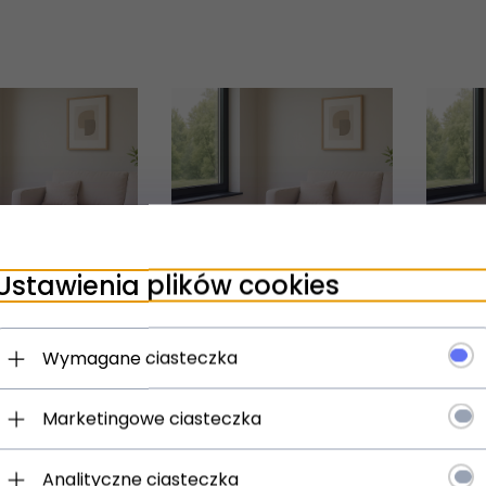
Ustawienia plików cookies
Wymagane ciasteczka
Purmo
entil Compact
Purmo Ventil Compact
Marketingowe ciasteczka
C
2 200x900
CV21s 200x1100
Analityczne ciasteczka