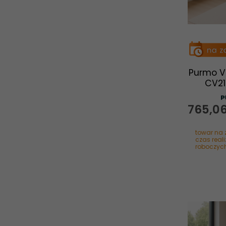
Purmo V
CV21
765,
0
towar na 
czas reali
roboczyc