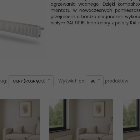
ogrzewania wodnego. Dzięki kompakt
montażu w nowoczesnych pomieszczeni
grzejnikiem o bardzo eleganckim wykońc
białym RAL 9016. Inne kolory z palety RAL
sort
pop
ług:
Wyświetl po
produktów
CENY (ROSNĄCO)
96