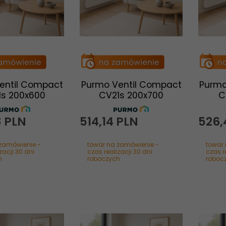
entil Compact
Purmo Ventil Compact
Purmo
1s 200x600
CV21s 200x700
C
8
PLN
514,
14
PLN
526,
zamówienie -
towar na zamówienie -
towar
zacji 30 dni
czas realizacji 30 dni
czas r
h
roboczych
roboc