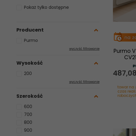
Pokaż tylko dostępne
Producent
Purmo
wyczyść filtrowanie
Purmo V
CV2
Wysokość
487,
0
200
wyczyść filtrowanie
towar na 
czas reali
Szerokość
roboczyc
600
700
800
900