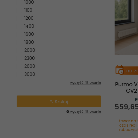
1000
1100
1200
1400
1600
1800
2000
2300
2600
3000
wyczyść filtrowanie
Purmo V
CV2
Szukaj
559,
6
wyczyść filtrowanie
towar na 
czas reali
roboczyc