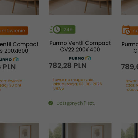
Purmo Ventil Compact
entil Compact
Purmo
CV22 200x1400
s 200x1600
C
782,
28
PLN
6
PLN
789,
towar na magazynie
zamówienie -
towar
aktualizacja: 03-08-2026
zacji 30 dni
czas r
09:55
h
roboc
Dostępnych 11 szt.