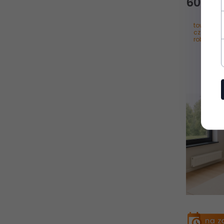
608,
8
towar na 
czas reali
roboczyc