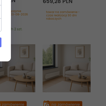
91
PLN
659,
28
PLN
 na magazynie
towar na zamówienie -
izacja: 03-08-2026
czas realizacji 30 dni
roboczych
tępnych 2 szt.