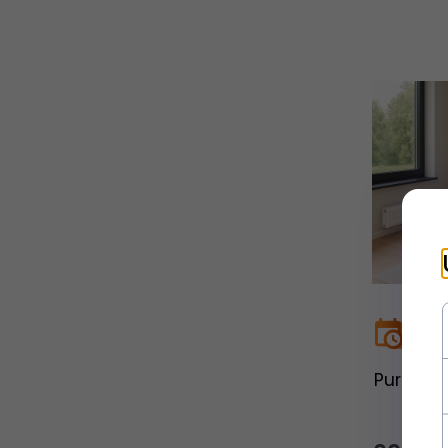
Purmo V
CV2