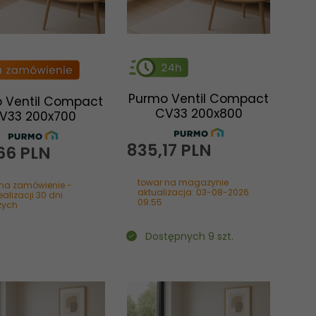
Purmo Ventil Compact
 Ventil Compact
CV33 200x800
V33 200x700
835,
17
PLN
66
PLN
towar na magazynie
 na zamówienie -
aktualizacja: 03-08-2026
ealizacji 30 dni
09:55
zych
Dostępnych 9 szt.