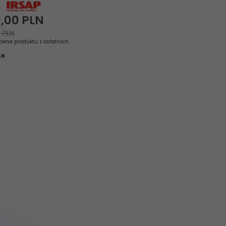
,
00
PLN
 PLN
cena produktu z ostatnich
LN