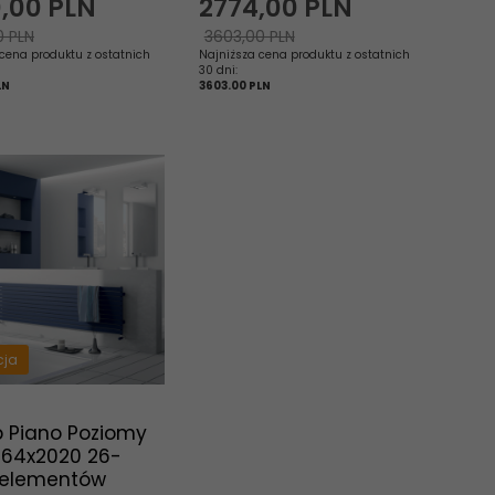
,
00
PLN
2774,
00
PLN
0 PLN
3603,00 PLN
cena produktu z ostatnich
Najniższa cena produktu z ostatnich
30 dni:
LN
3603.00 PLN
cja
p Piano Poziomy
464x2020 26-
elementów