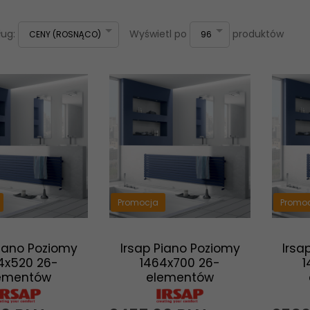
sort
pop
ług:
Wyświetl po
produktów
CENY (ROSNĄCO)
96
Promocja
Promo
Piano Poziomy
Irsap Piano Poziomy
Irsa
4x520 26-
1464x700 26-
1
ementów
elementów