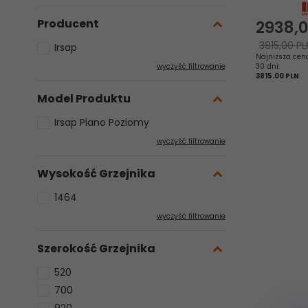
Producent
2938,
3815,00 PL
Irsap
Najniższa cen
30 dni:
wyczyść filtrowanie
3815.00 PLN
Model Produktu
Irsap Piano Poziomy
wyczyść filtrowanie
Wysokość Grzejnika
1464
wyczyść filtrowanie
Szerokość Grzejnika
520
700