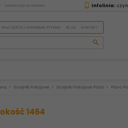
Infolinia:
czynn
Lokalizacja produktów
NAJCZĘŚCIEJ ZADAWANE PYTANIA
BLOG
KONTAKT
wna
Grzejniki Pokojowe
Grzejniki Pokojowe Piano
Piano P
okość 1464