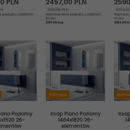
00
PLN
2457,
00
PLN
2590
LN
3191,00 PLN
3363,0
a produktu z ostatnich
Najniższa cena produktu z ostatnich
Najniższa 
30 dni:
30 dni:
3191.00 PLN
3363.00 P
Promocja
Promo
Piano Poziomy
Irsap Piano Poziomy
Irsa
4x1520 26-
1464x1820 26-
1
ementów
elementów