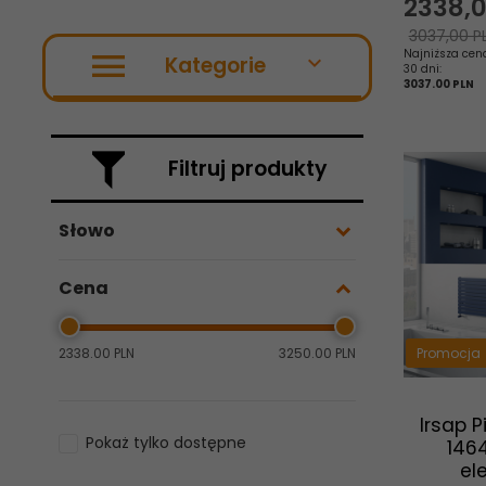
2338,
3037,00 P
Najniższa cen
Kategorie
30 dni:
3037.00 PLN
Filtruj produkty
Słowo
Cena
Promocja
2338.00 PLN
3250.00 PLN
Irsap 
Pokaż tylko dostępne
146
el