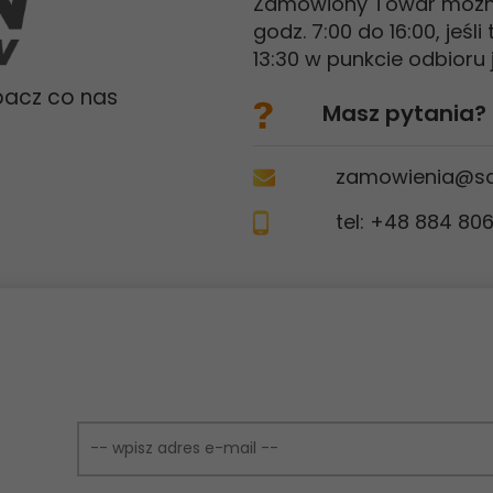
Zamówiony Towar mozna
godz. 7:00 do 16:00, jeś
13:30 w punkcie odbioru 
bacz co nas
Masz pytania?
zamowienia@sal
tel: +48
884 806 