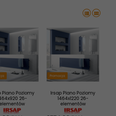
cja
Promocja
p Piano Poziomy
Irsap Piano Poziomy
464x920 26-
1464x1220 26-
elementów
elementów