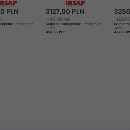
00
PLN
3127,
00
PLN
3250
N
4061,00 PLN
4221,00
a produktu z ostatnich
Najniższa cena produktu z ostatnich
Najniższa 
30 dni:
30 dni:
4061.00 PLN
4221.00 P