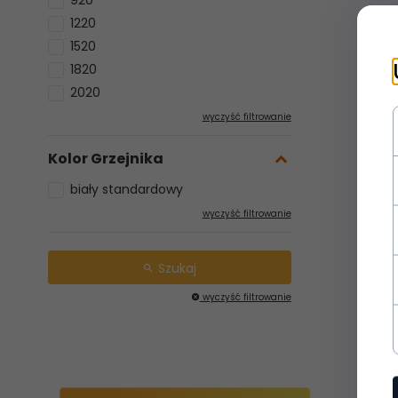
920
1220
1520
1820
2020
wyczyść filtrowanie
Kolor Grzejnika
biały standardowy
wyczyść filtrowanie
Szukaj
wyczyść filtrowanie