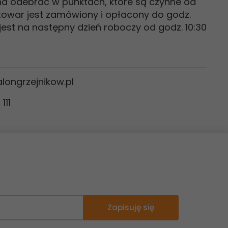
 odebrać w punktach, które są czynne od
li towar jest zamówiony i opłacony do godz.
jest na następny dzień roboczy od godz. 10:30
ongrzejnikow.pl
111
Zapisuję się