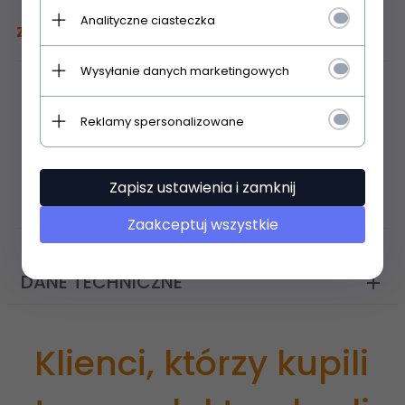
Analityczne ciasteczka
Zestaw Zawiera
Wysyłanie danych marketingowych
Zawór termostatyczny zespolony
Głowica termostatyczna Vario Term Prestige
Reklamy spersonalizowane
30 x 1,5
Rozeta maskująca Zaokrąglona
2 x Tuleja maskująca
Zapisz ustawienia i zamknij
2 × adapter CU ? 15
Zaakceptuj wszystkie
DANE TECHNICZNE
Klienci, którzy kupili