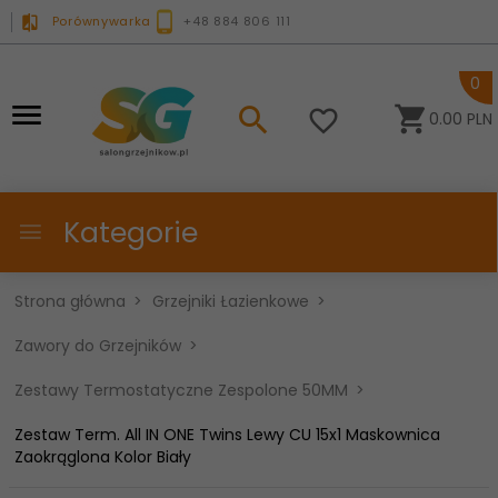
Porównywarka
+48 884 806 111
0
0.00
PLN
Kategorie
Strona główna
Grzejniki Łazienkowe
Zawory do Grzejników
Zestawy Termostatyczne Zespolone 50MM
Zestaw Term. All IN ONE Twins Lewy CU 15x1 Maskownica
Zaokrąglona Kolor Biały