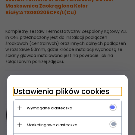
Maskownica Zaokrąglona Kolor
Biały:ATSGS0206CFK/L(Cu)
Kompletny zestaw Termostatyczny Zespolony Kątowy ALL
in ONE przeznaczony jest do instalacji podłączeń
środkowch (centralnych) oraz innych dolnych podłączeń
w rozstawie 50mm, gdzie króćce instalacji wychodzą ze
ściany głowica instalowana jest na powrocie. jak na
załączonym poniżej zdjęciu.
Ustawienia plików cookies
Wymagane ciasteczka
Marketingowe ciasteczka