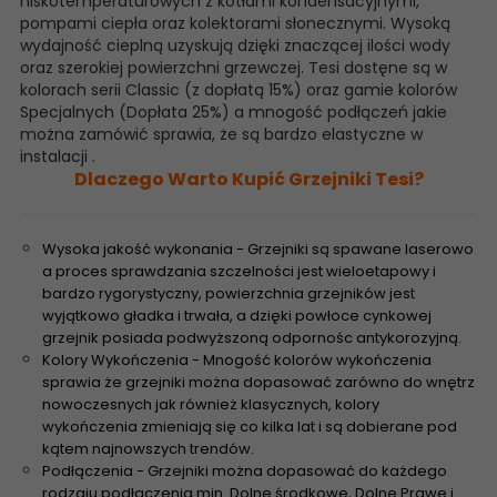
niskotemperaturowych z kotłami kondensacyjnymi,
pompami ciepła oraz kolektorami słonecznymi. Wysoką
wydajność cieplną uzyskują dzięki znaczącej ilości wody
oraz szerokiej powierzchni grzewczej. Tesi dostęne są w
kolorach serii Classic (z dopłatą 15%) oraz gamie kolorów
Specjalnych (Dopłata 25%) a mnogość podłączeń jakie
można zamówić sprawia, że są bardzo elastyczne w
instalacji .
Dlaczego Warto Kupić Grzejniki Tesi?
Wysoka jakość wykonania - Grzejniki są spawane laserowo
a proces sprawdzania szczelności jest wieloetapowy i
bardzo rygorystyczny, powierzchnia grzejników jest
wyjątkowo gładka i trwała, a dzięki powłoce cynkowej
grzejnik posiada podwyższoną odpornośc antykorozyjną.
Kolory Wykończenia - Mnogość kolorów wykończenia
sprawia że grzejniki można dopasować zarówno do wnętrz
nowoczesnych jak również klasycznych, kolory
wykończenia zmieniają się co kilka lat i są dobierane pod
kątem najnowszych trendów.
Podłączenia - Grzejniki można dopasować do każdego
rodzaju podłączenia min. Dolne środkowe, Dolne Prawe i