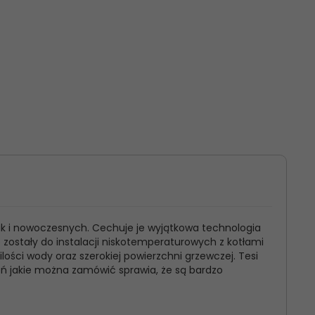
ak i nowoczesnych. Cechuje je wyjątkowa technologia
e zostały do instalacji niskotemperaturowych z kotłami
ści wody oraz szerokiej powierzchni grzewczej. Tesi
eń jakie można zamówić sprawia, że są bardzo