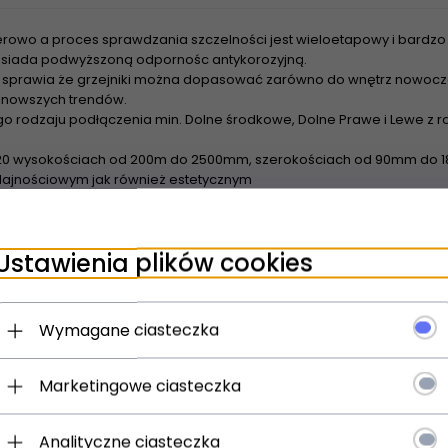
rowo a proces sprawdzania szczelności jest wieloetapowy i bardzo 
 posiada podwyższoną odpornośc antykorozyjną.
sprawia że grzejniki można dopasować zarówno do wnętrz nowoczes
najnowszych trendów.
o rodzaju podłączenia min. Dolne środkowe, Dolne Prawe i Lewe z
20 wysokościach od 200m do 2500mm, szerokościach od 90mm do 18
ajnościowym jak również estetycznym
wienia grzejników z rozstawem bocznym 500m Tesi nadają się do z
urowych - Dzięki szerokiej powierzchni grzewczej grzejniki nadaja 
Ustawienia plików cookies
spółpracują z pompami ciepła oraz kolektorami słonecznymi
Wymagane ciasteczka
Marketingowe ciasteczka
Analityczne ciasteczka