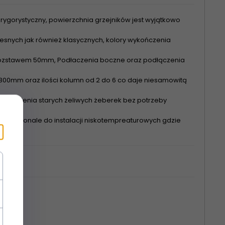
rygorystyczny, powierzchnia grzejników jest wyjątkowo
nych jak również klasycznych, kolory wykończenia
 rozstawem 50mm, Podłaczenia boczne oraz podłączenia
00mm oraz ilości kolumn od 2 do 6 co daje niesamowitą
astąpienia starych żeliwych żeberek bez potrzeby
się doskonale do instalacji niskotempreaturowych gdzie