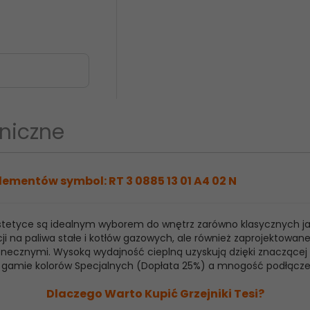
niczne
lementów symbol: RT 3 0885 13 01 A4 02 N
 estetyce są idealnym wyborem do wnętrz zarówno klasycznych j
ji na paliwa stałe i kotłów gazowych, ale również zaprojektowan
ecznymi. Wysoką wydajność cieplną uzyskują dzięki znaczącej ilo
raz gamie kolorów Specjalnych (Dopłata 25%) a mnogość podłącz
Dlaczego Warto Kupić Grzejniki Tesi?