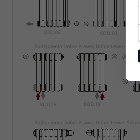
Rozstaw
820
Podłączeń
Bocznych:
Kolor
Biały Standardowy KOD.01
Grzejnika:
Maksymalne
8 bar
Ciśnienie
Robocze:
Maksymalna
95°C
Temperatura
Pracy:
rury stalowe o średnicy 25mm
Materiał:
odpowietrznik, korki zaślepiające,
Wyposażenie: