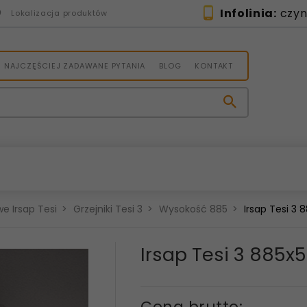
Infolinia:
czynn
Lokalizacja produktów
NAJCZĘŚCIEJ ZADAWANE PYTANIA
BLOG
KONTAKT
e Irsap Tesi
Grzejniki Tesi 3
Wysokość 885
Irsap Tesi 3
Irsap Tesi 3 885
Cena brutto: