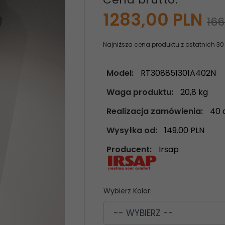
1283,
00
PLN
166
Najniższa cena produktu z ostatnich 30
Model:
RT308851301A402N
Waga produktu:
20,8
kg
Realizacja zamówienia:
40 
Wysyłka od:
149.00 PLN
Producent:
Irsap
Wybierz Kolor:
-- WYBIERZ --