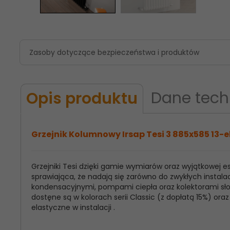
Zasoby dotyczące bezpieczeństwa i produktów
Dane tech
Opis produktu
Grzejnik Kolumnowy Irsap Tesi 3 885x585 13-e
Grzejniki Tesi dzięki gamie wymiarów oraz wyjątkowej
Model
Irsap Tesi 3
sprawiająca, że nadają się zarówno do zwykłych instalac
Produktu:
kondensacyjnymi, pompami ciepła oraz kolektorami słon
dostęne są w kolorach serii Classic (z dopłatą 15%) o
Wysokość
885
elastyczne w instalacji .
Grzejnika: