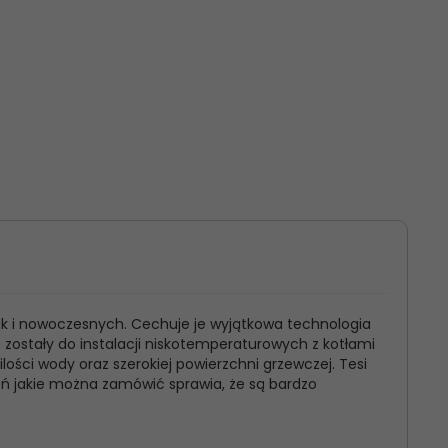
ak i nowoczesnych. Cechuje je wyjątkowa technologia
e zostały do instalacji niskotemperaturowych z kotłami
ści wody oraz szerokiej powierzchni grzewczej. Tesi
eń jakie można zamówić sprawia, że są bardzo