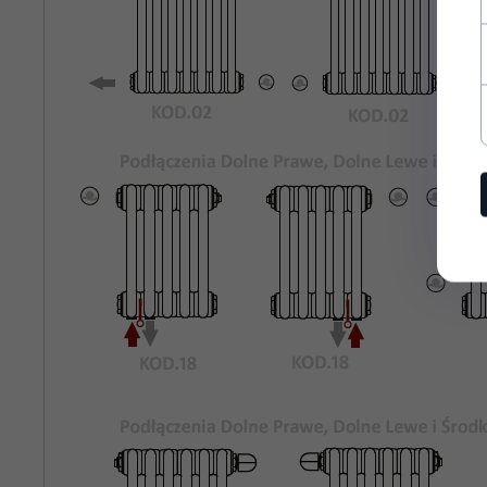
Rozstaw
820
Podłączeń
Bocznych:
Kolor
Biały Standardowy KOD.01
Grzejnika:
Maksymalne
8 bar
Ciśnienie
Robocze:
Maksymalna
95°C
Temperatura
Pracy:
rury stalowe o średnicy 25mm
Materiał:
odpowietrznik, korki zaślepiające,
Wyposażenie: