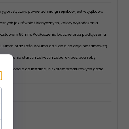
rygorystyczny, powierzchnia grzejników jest wyjątkowo
nych jak również klasycznych, kolory wykończenia
 rozstawem 50mm, Podłaczenia boczne oraz podłączenia
00mm oraz ilości kolumn od 2 do 6 co daje niesamowitą
astąpienia starych żeliwych żeberek bez potrzeby
się doskonale do instalacji niskotempreaturowych gdzie