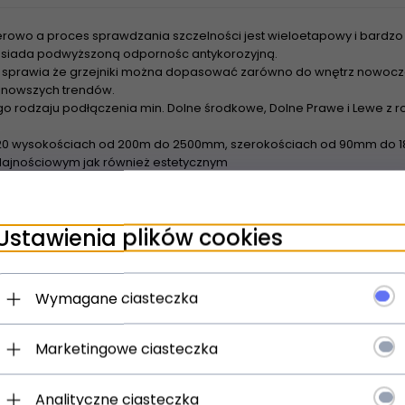
rowo a proces sprawdzania szczelności jest wieloetapowy i bardzo 
 posiada podwyższoną odpornośc antykorozyjną.
sprawia że grzejniki można dopasować zarówno do wnętrz nowoczes
najnowszych trendów.
o rodzaju podłączenia min. Dolne środkowe, Dolne Prawe i Lewe z
20 wysokościach od 200m do 2500mm, szerokościach od 90mm do 18
ajnościowym jak również estetycznym
wienia grzejników z rozstawem bocznym 500m Tesi nadają się do z
urowych - Dzięki szerokiej powierzchni grzewczej grzejniki nadaja 
Ustawienia plików cookies
spółpracują z pompami ciepła oraz kolektorami słonecznymi
Wymagane ciasteczka
Marketingowe ciasteczka
Analityczne ciasteczka