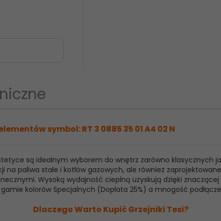
niczne
elementów symbol: RT 3 0885 35 01 A4 02 N
 estetyce są idealnym wyborem do wnętrz zarówno klasycznych j
ji na paliwa stałe i kotłów gazowych, ale również zaprojektowan
ecznymi. Wysoką wydajność cieplną uzyskują dzięki znaczącej ilo
raz gamie kolorów Specjalnych (Dopłata 25%) a mnogość podłącz
Dlaczego Warto Kupić Grzejniki Tesi?