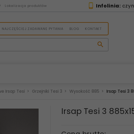
Infolinia:
czynn
Lokalizacja produktów
NAJCZĘŚCIEJ ZADAWANE PYTANIA
BLOG
KONTAKT
e Irsap Tesi
Grzejniki Tesi 3
Wysokość 885
Irsap Tesi 3
Irsap Tesi 3 885
Cena brutto: