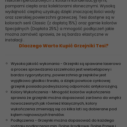
niskotemperaturowych z kotłami kondensacyjnymi,
pompami ciepła oraz kolektorami słonecznymi. Wysoką
wydajność cieplną uzyskują dzięki znaczącej ilości wody
oraz szerokiej powierzchni grzewczej. Tesi dostęne są w
kolorach serii Classic (z dopłatą 15%) oraz gamie kolorów
Specjalnych (Dopłata 25%) a mnogość podłączeń jakie
można zamówić sprawia, że są bardzo elastyczne w
instalacji .
Dlaczego Warto Kupić Grzejniki Tesi?
Wysoka jakość wykonania - Grzejniki są spawane laserowo
a proces sprawdzania szczelności jest wieloetapowy i
bardzo rygorystyczny, powierzchnia grzejników jest
wyjątkowo gładka i trwała, a dzięki powłoce cynkowej
grzejnik posiada podwyższoną odpornośc antykorozyjną.
Kolory Wykończenia - Mnogość kolorów wykończenia
sprawia że grzejniki można dopasować zarówno do wnętrz
nowoczesnych jak również klasycznych, kolory
wykończenia zmieniają się co kilka lat i są dobierane pod
kątem najnowszych trendów.
Podłączenia - Grzejniki można dopasować do każdego
rodzaju podłączenia min. Dolne środkowe, Dolne Prawe i