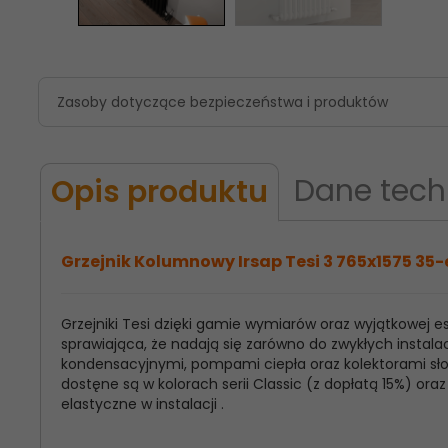
Zasoby dotyczące bezpieczeństwa i produktów
Dane tech
Opis produktu
Grzejnik Kolumnowy Irsap Tesi 3 765x1575 35-
Grzejniki Tesi dzięki gamie wymiarów oraz wyjątkowej
Model
Irsap Tesi 3
sprawiająca, że nadają się zarówno do zwykłych instalac
Produktu:
kondensacyjnymi, pompami ciepła oraz kolektorami słon
dostęne są w kolorach serii Classic (z dopłatą 15%) o
Wysokość
765
elastyczne w instalacji .
Grzejnika: