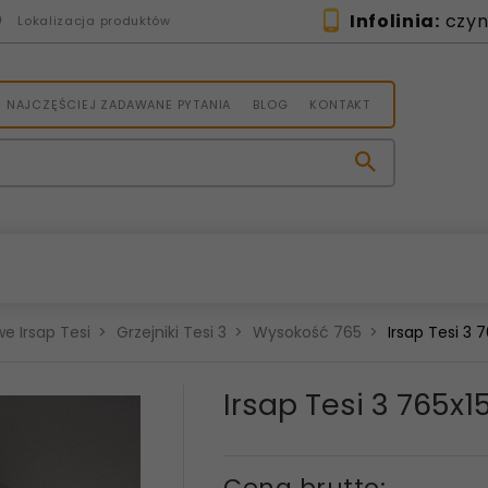
Infolinia:
czynn
Lokalizacja produktów
NAJCZĘŚCIEJ ZADAWANE PYTANIA
BLOG
KONTAKT
e Irsap Tesi
Grzejniki Tesi 3
Wysokość 765
Irsap Tesi 3
Irsap Tesi 3 765
Cena brutto: