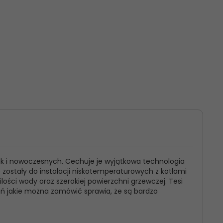
ak i nowoczesnych. Cechuje je wyjątkowa technologia
e zostały do instalacji niskotemperaturowych z kotłami
ści wody oraz szerokiej powierzchni grzewczej. Tesi
eń jakie można zamówić sprawia, że są bardzo