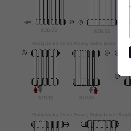
Rozstaw
700
Podłączeń
Bocznych:
Kolor
Biały Standardowy KOD.01
Grzejnika:
Maksymalne
8 bar
Ciśnienie
Robocze:
Maksymalna
95°C
Temperatura
Pracy:
rury stalowe o średnicy 25mm
Materiał:
odpowietrznik, korki zaślepiające,
Wyposażenie: