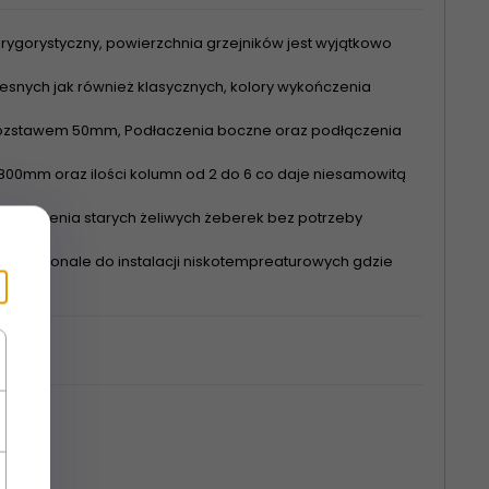
rygorystyczny, powierzchnia grzejników jest wyjątkowo
nych jak również klasycznych, kolory wykończenia
 rozstawem 50mm, Podłaczenia boczne oraz podłączenia
00mm oraz ilości kolumn od 2 do 6 co daje niesamowitą
astąpienia starych żeliwych żeberek bez potrzeby
się doskonale do instalacji niskotempreaturowych gdzie