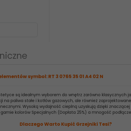
niczne
elementów symbol: RT 3 0765 35 01 A4 02 N
 estetyce są idealnym wyborem do wnętrz zarówno klasycznych j
ji na paliwa stałe i kotłów gazowych, ale również zaprojektowan
ecznymi. Wysoką wydajność cieplną uzyskują dzięki znaczącej ilo
raz gamie kolorów Specjalnych (Dopłata 25%) a mnogość podłącz
Dlaczego Warto Kupić Grzejniki Tesi?