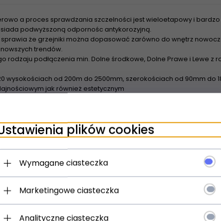
rowo a proces sprawdzania szczelności jest wieloetapowy i bardzo 
 posiada podwyższoną odpornośc antykorozyjną.
sprawia że grzejniki można dopasować zarówno do wnętrz nowoczes
najnowszych trendów.
o rodzaju podłączenia min. Dolne środkowe, Dolne Prawe i Lewe z
20 wysokościach od 200m do 2500mm, szerokościach od 90mm do 18
ajnościowym jak również estetycznym
wienia grzejników z rozstawem bocznym 500m Tesi nadają się do z
urowych - Dzięki szerokiej powierzchni grzewczej grzejniki nadaja 
Ustawienia plików cookies
spółpracują z pompami ciepła oraz kolektorami słonecznymi
Wymagane ciasteczka
Marketingowe ciasteczka
Analityczne ciasteczka