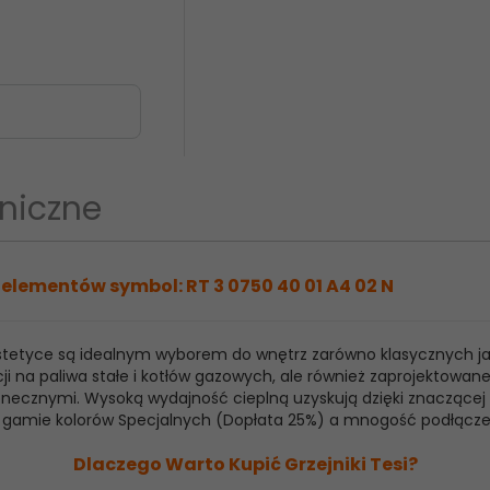
niczne
elementów symbol: RT 3 0750 40 01 A4 02 N
 estetyce są idealnym wyborem do wnętrz zarówno klasycznych j
ji na paliwa stałe i kotłów gazowych, ale również zaprojektowan
ecznymi. Wysoką wydajność cieplną uzyskują dzięki znaczącej ilo
raz gamie kolorów Specjalnych (Dopłata 25%) a mnogość podłącz
Dlaczego Warto Kupić Grzejniki Tesi?