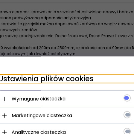
rowo a proces sprawdzania szczelności jest wieloetapowy i bardzo 
 posiada podwyższoną odpornośc antykorozyjną.
sprawia że grzejniki można dopasować zarówno do wnętrz nowoczes
najnowszych trendów.
o rodzaju podłączenia min. Dolne środkowe, Dolne Prawe i Lewe z
20 wysokościach od 200m do 2500mm, szerokościach od 90mm do 18
ajnościowym jak również estetycznym
wienia grzejników z rozstawem bocznym 500m Tesi nadają się do z
urowych - Dzięki szerokiej powierzchni grzewczej grzejniki nadaja 
Ustawienia plików cookies
spółpracują z pompami ciepła oraz kolektorami słonecznymi
Wymagane ciasteczka
Marketingowe ciasteczka
Analityczne ciasteczka