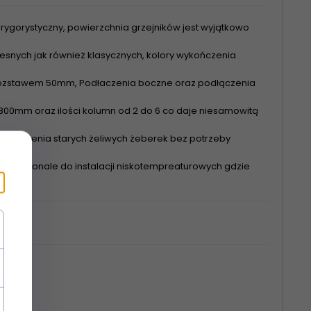
rygorystyczny, powierzchnia grzejników jest wyjątkowo
nych jak również klasycznych, kolory wykończenia
 rozstawem 50mm, Podłaczenia boczne oraz podłączenia
00mm oraz ilości kolumn od 2 do 6 co daje niesamowitą
astąpienia starych żeliwych żeberek bez potrzeby
się doskonale do instalacji niskotempreaturowych gdzie