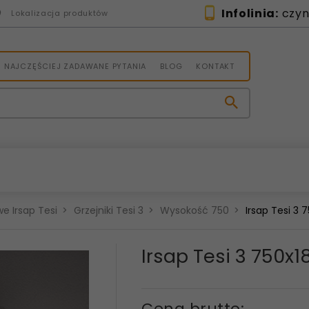
Infolinia:
czynn
Lokalizacja produktów
NAJCZĘŚCIEJ ZADAWANE PYTANIA
BLOG
KONTAKT
e Irsap Tesi
Grzejniki Tesi 3
Wysokość 750
Irsap Tesi 3
Irsap Tesi 3 750
Cena brutto: