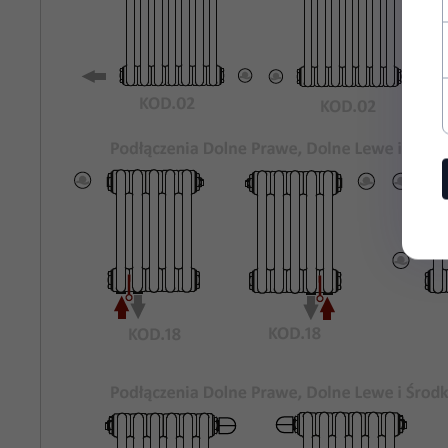
Rozstaw
685
Podłączeń
Bocznych:
Kolor
Biały Standardowy KOD.01
Grzejnika:
Maksymalne
8 bar
Ciśnienie
Robocze:
Maksymalna
95°C
Temperatura
Pracy:
rury stalowe o średnicy 25mm
Materiał:
odpowietrznik, korki zaślepiające,
Wyposażenie: