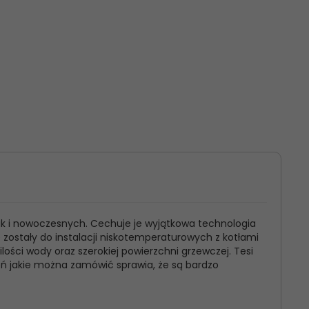
ak i nowoczesnych. Cechuje je wyjątkowa technologia
e zostały do instalacji niskotemperaturowych z kotłami
ści wody oraz szerokiej powierzchni grzewczej. Tesi
eń jakie można zamówić sprawia, że są bardzo