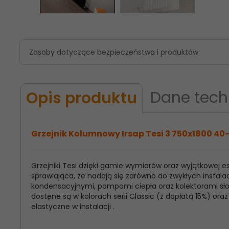
Zasoby dotyczące bezpieczeństwa i produktów
Dane tech
Opis produktu
Grzejnik Kolumnowy Irsap Tesi 3 750x1800 40-
Grzejniki Tesi dzięki gamie wymiarów oraz wyjątkowej
Model
Irsap Tesi 3
sprawiająca, że nadają się zarówno do zwykłych instalac
Produktu:
kondensacyjnymi, pompami ciepła oraz kolektorami słon
dostęne są w kolorach serii Classic (z dopłatą 15%) o
Wysokość
750
elastyczne w instalacji .
Grzejnika: