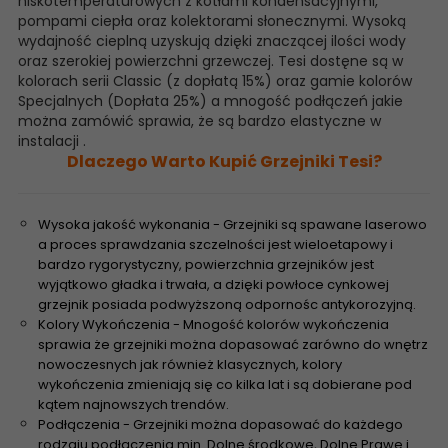
niskotemperaturowych z kotłami kondensacyjnymi,
pompami ciepła oraz kolektorami słonecznymi. Wysoką
wydajność cieplną uzyskują dzięki znaczącej ilości wody
oraz szerokiej powierzchni grzewczej. Tesi dostęne są w
kolorach serii Classic (z dopłatą 15%) oraz gamie kolorów
Specjalnych (Dopłata 25%) a mnogość podłączeń jakie
można zamówić sprawia, że są bardzo elastyczne w
instalacji .
Dlaczego Warto Kupić Grzejniki Tesi?
Wysoka jakość wykonania - Grzejniki są spawane laserowo
a proces sprawdzania szczelności jest wieloetapowy i
bardzo rygorystyczny, powierzchnia grzejników jest
wyjątkowo gładka i trwała, a dzięki powłoce cynkowej
grzejnik posiada podwyższoną odpornośc antykorozyjną.
Kolory Wykończenia - Mnogość kolorów wykończenia
sprawia że grzejniki można dopasować zarówno do wnętrz
nowoczesnych jak również klasycznych, kolory
wykończenia zmieniają się co kilka lat i są dobierane pod
kątem najnowszych trendów.
Podłączenia - Grzejniki można dopasować do każdego
rodzaju podłączenia min. Dolne środkowe, Dolne Prawe i