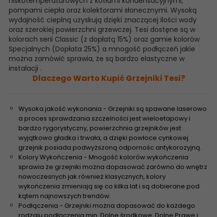
niskotemperaturowych z kotłami kondensacyjnymi,
pompami ciepła oraz kolektorami słonecznymi. Wysoką
wydajność cieplną uzyskują dzięki znaczącej ilości wody
oraz szerokiej powierzchni grzewczej. Tesi dostęne są w
kolorach serii Classic (z dopłatą 15%) oraz gamie kolorów
Specjalnych (Dopłata 25%) a mnogość podłączeń jakie
można zamówić sprawia, że są bardzo elastyczne w
instalacji .
Dlaczego Warto Kupić Grzejniki Tesi?
Wysoka jakość wykonania - Grzejniki są spawane laserowo
a proces sprawdzania szczelności jest wieloetapowy i
bardzo rygorystyczny, powierzchnia grzejników jest
wyjątkowo gładka i trwała, a dzięki powłoce cynkowej
grzejnik posiada podwyższoną odpornośc antykorozyjną.
Kolory Wykończenia - Mnogość kolorów wykończenia
sprawia że grzejniki można dopasować zarówno do wnętrz
nowoczesnych jak również klasycznych, kolory
wykończenia zmieniają się co kilka lat i są dobierane pod
kątem najnowszych trendów.
Podłączenia - Grzejniki można dopasować do każdego
rodzaju podłączenia min. Dolne środkowe, Dolne Prawe i