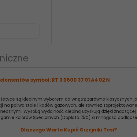
niczne
elementów symbol: RT 3 0600 37 01 A4 02 N
 estetyce są idealnym wyborem do wnętrz zarówno klasycznych j
ji na paliwa stałe i kotłów gazowych, ale również zaprojektowan
ecznymi. Wysoką wydajność cieplną uzyskują dzięki znaczącej ilo
raz gamie kolorów Specjalnych (Dopłata 25%) a mnogość podłącz
Dlaczego Warto Kupić Grzejniki Tesi?