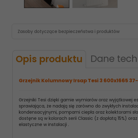
Zasoby dotyczące bezpieczeństwa i produktów
Dane tech
Opis produktu
Grzejnik Kolumnowy Irsap Tesi 3 600x1665 37-
Grzejniki Tesi dzięki gamie wymiarów oraz wyjątkowej
Model
Irsap Tesi 3
sprawiająca, że nadają się zarówno do zwykłych instalac
Produktu:
kondensacyjnymi, pompami ciepła oraz kolektorami słon
dostęne są w kolorach serii Classic (z dopłatą 15%) o
Wysokość
600
elastyczne w instalacji .
Grzejnika: