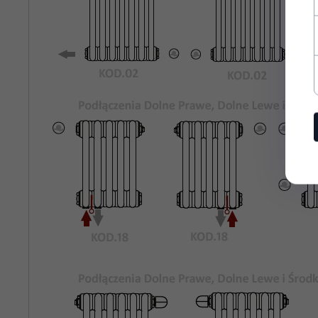
Rozstaw
535
Podłączeń
Bocznych:
Kolor
Biały Standardowy KOD.01
Grzejnika:
Maksymalne
8 bar
Ciśnienie
Robocze:
Maksymalna
95°C
Temperatura
Pracy:
rury stalowe o średnicy 25mm
Materiał:
odpowietrznik, korki zaślepiające,
Wyposażenie: