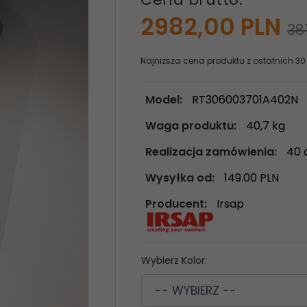
2982,
00
PLN
38
Najniższa cena produktu z ostatnich 30
Model:
RT306003701A402N
Waga produktu:
40,7
kg
Realizacja zamówienia:
40 
Wysyłka od:
149.00 PLN
Producent:
Irsap
Wybierz Kolor:
-- WYBIERZ --