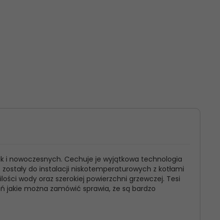
ak i nowoczesnych. Cechuje je wyjątkowa technologia
e zostały do instalacji niskotemperaturowych z kotłami
ści wody oraz szerokiej powierzchni grzewczej. Tesi
eń jakie można zamówić sprawia, że są bardzo