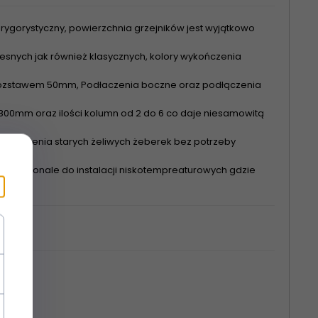
rygorystyczny, powierzchnia grzejników jest wyjątkowo
nych jak również klasycznych, kolory wykończenia
 rozstawem 50mm, Podłaczenia boczne oraz podłączenia
00mm oraz ilości kolumn od 2 do 6 co daje niesamowitą
astąpienia starych żeliwych żeberek bez potrzeby
się doskonale do instalacji niskotempreaturowych gdzie