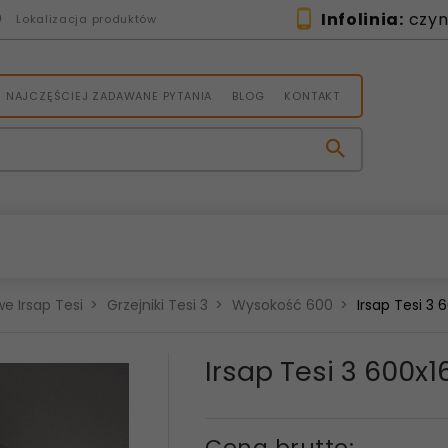
Infolinia:
czynn
Lokalizacja produktów
NAJCZĘŚCIEJ ZADAWANE PYTANIA
BLOG
KONTAKT
e Irsap Tesi
Grzejniki Tesi 3
Wysokość 600
Irsap Tesi 3
Irsap Tesi 3 600
Cena brutto: