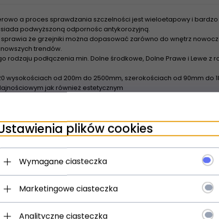
rowo a proces sprawdzania szczelności jest wieloetapowy i bardzo 
 posiada podwyższoną odpornośc antykorozyjną.
sprawia że grzejniki można dopasować zarówno do wnętrz nowoczes
najnowszych trendów.
o rodzaju podłączenia min. Dolne środkowe, Dolne Prawe i Lewe z
20 wysokościach od 200m do 2500mm, szerokościach od 90mm do 18
ajnościowym jak również estetycznym
wienia grzejników z rozstawem bocznym 500m Tesi nadają się do z
urowych - Dzięki szerokiej powierzchni grzewczej grzejniki nadaja 
Ustawienia plików cookies
spółpracują z pompami ciepła oraz kolektorami słonecznymi
Wymagane ciasteczka
Marketingowe ciasteczka
Analityczne ciasteczka