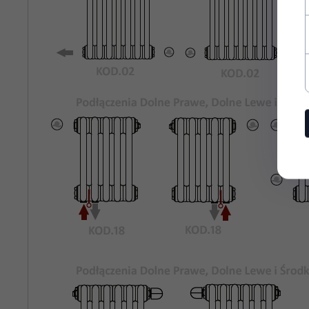
Rozstaw
435
Podłączeń
Bocznych:
Kolor
Biały Standardowy KOD.01
Grzejnika:
Maksymalne
8 bar
Ciśnienie
Robocze:
Maksymalna
95°C
Temperatura
Pracy:
rury stalowe o średnicy 25mm
Materiał:
odpowietrznik, korki zaślepiające,
Wyposażenie: