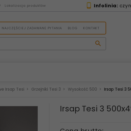
Infolinia:
czynn
Lokalizacja produktów
NAJCZĘŚCIEJ ZADAWANE PYTANIA
BLOG
KONTAKT
e Irsap Tesi
Grzejniki Tesi 3
Wysokość 500
Irsap Tesi 3
Irsap Tesi 3 500x
Cena brutto: