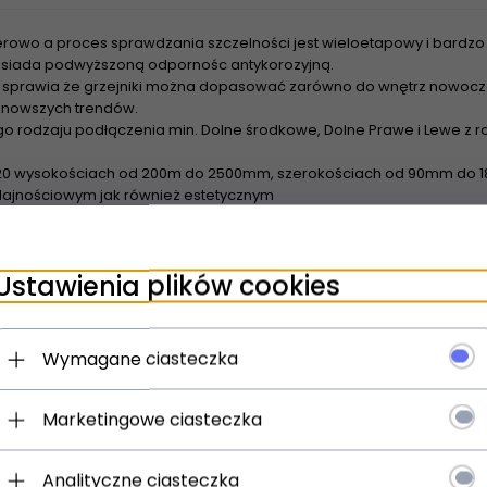
rowo a proces sprawdzania szczelności jest wieloetapowy i bardzo 
 posiada podwyższoną odpornośc antykorozyjną.
sprawia że grzejniki można dopasować zarówno do wnętrz nowoczes
najnowszych trendów.
o rodzaju podłączenia min. Dolne środkowe, Dolne Prawe i Lewe z
20 wysokościach od 200m do 2500mm, szerokościach od 90mm do 18
ajnościowym jak również estetycznym
wienia grzejników z rozstawem bocznym 500m Tesi nadają się do z
urowych - Dzięki szerokiej powierzchni grzewczej grzejniki nadaja 
Ustawienia plików cookies
spółpracują z pompami ciepła oraz kolektorami słonecznymi
Wymagane ciasteczka
Marketingowe ciasteczka
Analityczne ciasteczka