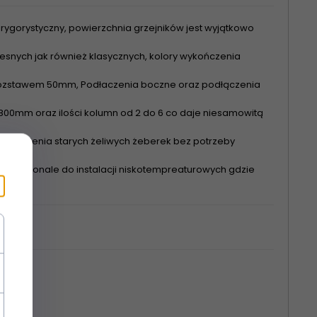
rygorystyczny, powierzchnia grzejników jest wyjątkowo
nych jak również klasycznych, kolory wykończenia
 rozstawem 50mm, Podłaczenia boczne oraz podłączenia
00mm oraz ilości kolumn od 2 do 6 co daje niesamowitą
astąpienia starych żeliwych żeberek bez potrzeby
się doskonale do instalacji niskotempreaturowych gdzie