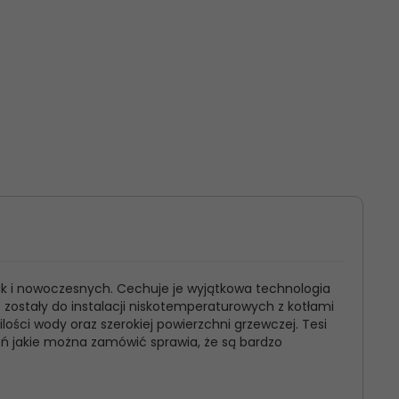
ak i nowoczesnych. Cechuje je wyjątkowa technologia
e zostały do instalacji niskotemperaturowych z kotłami
ści wody oraz szerokiej powierzchni grzewczej. Tesi
eń jakie można zamówić sprawia, że są bardzo