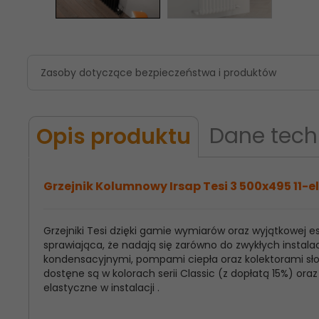
Zasoby dotyczące bezpieczeństwa i produktów
Dane tech
Opis produktu
Grzejnik Kolumnowy Irsap Tesi 3 500x495 11-el
Grzejniki Tesi dzięki gamie wymiarów oraz wyjątkowej
Model
Irsap Tesi 3
sprawiająca, że nadają się zarówno do zwykłych instalac
Produktu:
kondensacyjnymi, pompami ciepła oraz kolektorami słon
dostęne są w kolorach serii Classic (z dopłatą 15%) o
Wysokość
500
elastyczne w instalacji .
Grzejnika: