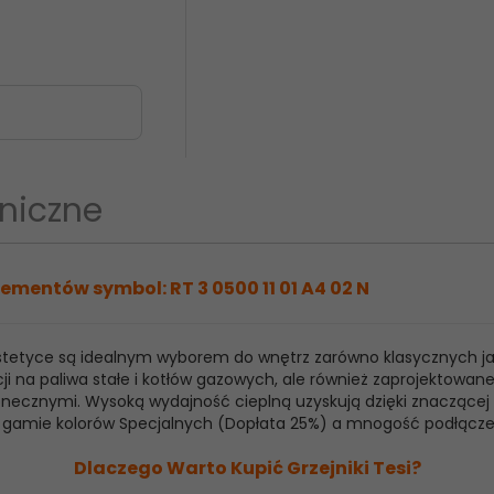
niczne
ementów symbol: RT 3 0500 11 01 A4 02 N
 estetyce są idealnym wyborem do wnętrz zarówno klasycznych j
ji na paliwa stałe i kotłów gazowych, ale również zaprojektowan
ecznymi. Wysoką wydajność cieplną uzyskują dzięki znaczącej ilo
raz gamie kolorów Specjalnych (Dopłata 25%) a mnogość podłącz
Dlaczego Warto Kupić Grzejniki Tesi?