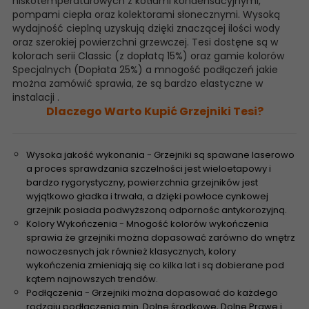
niskotemperaturowych z kotłami kondensacyjnymi,
pompami ciepła oraz kolektorami słonecznymi. Wysoką
wydajność cieplną uzyskują dzięki znaczącej ilości wody
oraz szerokiej powierzchni grzewczej. Tesi dostęne są w
kolorach serii Classic (z dopłatą 15%) oraz gamie kolorów
Specjalnych (Dopłata 25%) a mnogość podłączeń jakie
można zamówić sprawia, że są bardzo elastyczne w
instalacji .
Dlaczego Warto Kupić Grzejniki Tesi?
Wysoka jakość wykonania - Grzejniki są spawane laserowo
a proces sprawdzania szczelności jest wieloetapowy i
bardzo rygorystyczny, powierzchnia grzejników jest
wyjątkowo gładka i trwała, a dzięki powłoce cynkowej
grzejnik posiada podwyższoną odpornośc antykorozyjną.
Kolory Wykończenia - Mnogość kolorów wykończenia
sprawia że grzejniki można dopasować zarówno do wnętrz
nowoczesnych jak również klasycznych, kolory
wykończenia zmieniają się co kilka lat i są dobierane pod
kątem najnowszych trendów.
Podłączenia - Grzejniki można dopasować do każdego
rodzaju podłączenia min. Dolne środkowe, Dolne Prawe i