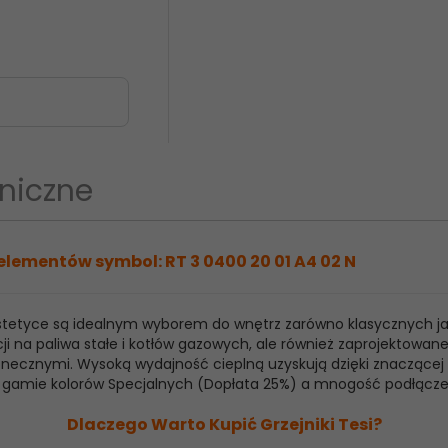
niczne
elementów symbol: RT 3 0400 20 01 A4 02 N
 estetyce są idealnym wyborem do wnętrz zarówno klasycznych j
ji na paliwa stałe i kotłów gazowych, ale również zaprojektowan
ecznymi. Wysoką wydajność cieplną uzyskują dzięki znaczącej ilo
raz gamie kolorów Specjalnych (Dopłata 25%) a mnogość podłącz
Dlaczego Warto Kupić Grzejniki Tesi?