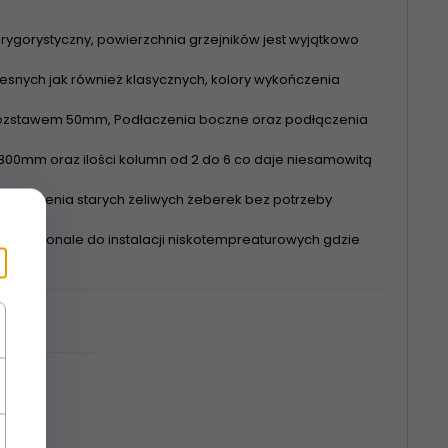
rygorystyczny, powierzchnia grzejników jest wyjątkowo
nych jak również klasycznych, kolory wykończenia
 rozstawem 50mm, Podłaczenia boczne oraz podłączenia
00mm oraz ilości kolumn od 2 do 6 co daje niesamowitą
astąpienia starych żeliwych żeberek bez potrzeby
się doskonale do instalacji niskotempreaturowych gdzie