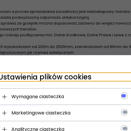
rowo a proces sprawdzania szczelności jest wieloetapowy i bardzo 
 posiada podwyższoną odpornośc antykorozyjną.
sprawia że grzejniki można dopasować zarówno do wnętrz nowoczes
najnowszych trendów.
o rodzaju podłączenia min. Dolne środkowe, Dolne Prawe i Lewe z
20 wysokościach od 200m do 2500mm, szerokościach od 90mm do 18
ajnościowym jak również estetycznym
wienia grzejników z rozstawem bocznym 500m Tesi nadają się do z
urowych - Dzięki szerokiej powierzchni grzewczej grzejniki nadaja 
Ustawienia plików cookies
spółpracują z pompami ciepła oraz kolektorami słonecznymi
Wymagane ciasteczka
Marketingowe ciasteczka
Analityczne ciasteczka