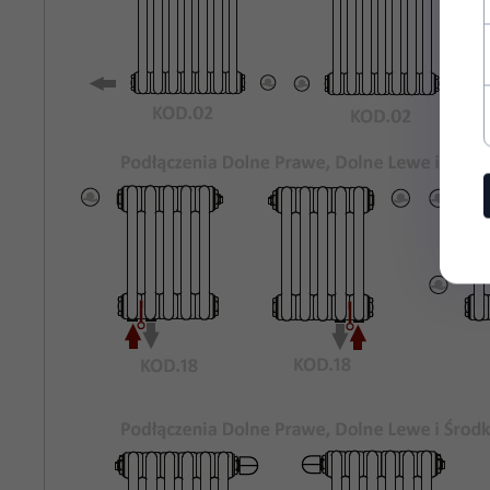
Rozstaw
335
Podłączeń
Bocznych:
Kolor
Biały Standardowy KOD.01
Grzejnika:
Maksymalne
8 bar
Ciśnienie
Robocze:
Maksymalna
95°C
Temperatura
Pracy:
rury stalowe o średnicy 25mm
Materiał:
odpowietrznik, korki zaślepiające,
Wyposażenie: