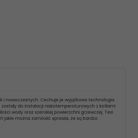
ak i nowoczesnych. Cechuje je wyjątkowa technologia
e zostały do instalacji niskotemperaturowych z kotłami
ści wody oraz szerokiej powierzchni grzewczej. Tesi
eń jakie można zamówić sprawia, że są bardzo