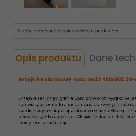
Zasoby dotyczące bezpieczeństwa i produktów
Dane tech
Opis produktu
Grzejnik Kolumnowy Irsap Tesi 3 400x900 20-
Grzejniki Tesi dzięki gamie wymiarów oraz wyjątkowej
Model
Irsap Tesi 3
sprawiająca, że nadają się zarówno do zwykłych instalac
Produktu:
kondensacyjnymi, pompami ciepła oraz kolektorami słon
dostęne są w kolorach serii Classic (z dopłatą 15%) o
Wysokość
400
elastyczne w instalacji .
Grzejnika: