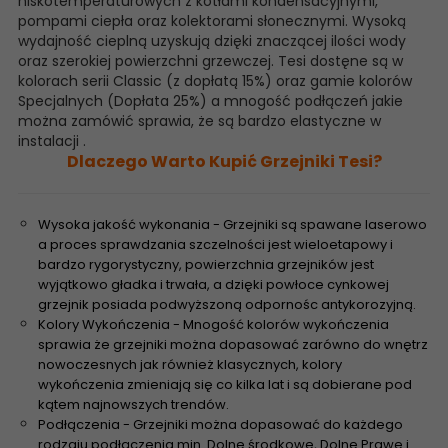
niskotemperaturowych z kotłami kondensacyjnymi,
pompami ciepła oraz kolektorami słonecznymi. Wysoką
wydajność cieplną uzyskują dzięki znaczącej ilości wody
oraz szerokiej powierzchni grzewczej. Tesi dostęne są w
kolorach serii Classic (z dopłatą 15%) oraz gamie kolorów
Specjalnych (Dopłata 25%) a mnogość podłączeń jakie
można zamówić sprawia, że są bardzo elastyczne w
instalacji .
Dlaczego Warto Kupić Grzejniki Tesi?
Wysoka jakość wykonania - Grzejniki są spawane laserowo
a proces sprawdzania szczelności jest wieloetapowy i
bardzo rygorystyczny, powierzchnia grzejników jest
wyjątkowo gładka i trwała, a dzięki powłoce cynkowej
grzejnik posiada podwyższoną odpornośc antykorozyjną.
Kolory Wykończenia - Mnogość kolorów wykończenia
sprawia że grzejniki można dopasować zarówno do wnętrz
nowoczesnych jak również klasycznych, kolory
wykończenia zmieniają się co kilka lat i są dobierane pod
kątem najnowszych trendów.
Podłączenia - Grzejniki można dopasować do każdego
rodzaju podłączenia min. Dolne środkowe, Dolne Prawe i