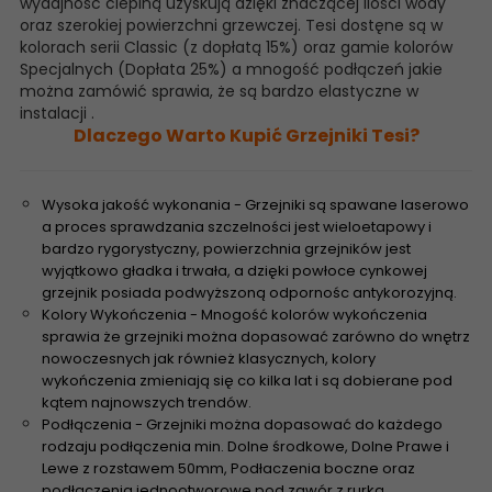
wydajność cieplną uzyskują dzięki znaczącej ilości wody
oraz szerokiej powierzchni grzewczej. Tesi dostęne są w
kolorach serii Classic (z dopłatą 15%) oraz gamie kolorów
Specjalnych (Dopłata 25%) a mnogość podłączeń jakie
można zamówić sprawia, że są bardzo elastyczne w
instalacji .
Dlaczego Warto Kupić Grzejniki Tesi?
Wysoka jakość wykonania - Grzejniki są spawane laserowo
a proces sprawdzania szczelności jest wieloetapowy i
bardzo rygorystyczny, powierzchnia grzejników jest
wyjątkowo gładka i trwała, a dzięki powłoce cynkowej
grzejnik posiada podwyższoną odpornośc antykorozyjną.
Kolory Wykończenia - Mnogość kolorów wykończenia
sprawia że grzejniki można dopasować zarówno do wnętrz
nowoczesnych jak również klasycznych, kolory
wykończenia zmieniają się co kilka lat i są dobierane pod
kątem najnowszych trendów.
Podłączenia - Grzejniki można dopasować do każdego
rodzaju podłączenia min. Dolne środkowe, Dolne Prawe i
Lewe z rozstawem 50mm, Podłaczenia boczne oraz
podłączenia jednootworowe pod zawór z rurką