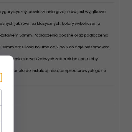
rygorystyczny, powierzchnia grzejników jest wyjątkowo
nych jak również klasycznych, kolory wykończenia
 rozstawem 50mm, Podłaczenia boczne oraz podłączenia
00mm oraz ilości kolumn od 2 do 6 co daje niesamowitą
astąpienia starych żeliwych żeberek bez potrzeby
się doskonale do instalacji niskotempreaturowych gdzie