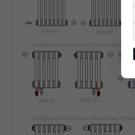
Rozstaw
127
Podłączeń
Bocznych:
Kolor
Biały Standardowy KOD.01
Grzejnika:
Maksymalne
8 bar
Ciśnienie
Robocze:
Maksymalna
95°C
Temperatura
Pracy:
rury stalowe o średnicy 25mm
Materiał:
odpowietrznik, korki zaślepiające,
Wyposażenie: