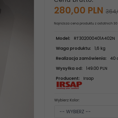
280,
00
PLN
364,
Najniższa cena produktu z ostatnich 30
Model:
RT302000401A402N
Waga produktu:
1,6
kg
Realizacja zamówienia:
40 
Wysyłka od:
149.00 PLN
Producent:
Irsap
Wybierz Kolor:
-- WYBIERZ --