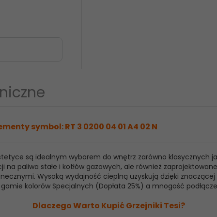
niczne
ementy symbol: RT 3 0200 04 01 A4 02 N
 estetyce są idealnym wyborem do wnętrz zarówno klasycznych j
ji na paliwa stałe i kotłów gazowych, ale również zaprojektowan
ecznymi. Wysoką wydajność cieplną uzyskują dzięki znaczącej ilo
raz gamie kolorów Specjalnych (Dopłata 25%) a mnogość podłącz
Dlaczego Warto Kupić Grzejniki Tesi?