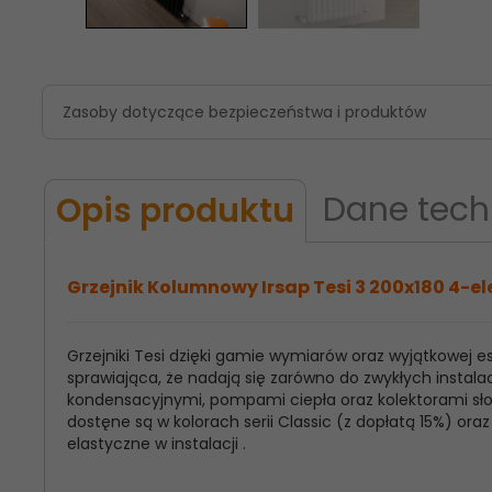
Zasoby dotyczące bezpieczeństwa i produktów
Dane tech
Opis produktu
Grzejnik Kolumnowy Irsap Tesi 3 200x180 4-el
Grzejniki Tesi dzięki gamie wymiarów oraz wyjątkowej
Model
Irsap Tesi 3
sprawiająca, że nadają się zarówno do zwykłych instalac
Produktu:
kondensacyjnymi, pompami ciepła oraz kolektorami słon
dostęne są w kolorach serii Classic (z dopłatą 15%) o
Wysokość
200
elastyczne w instalacji .
Grzejnika: