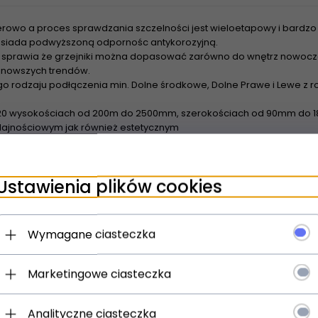
rowo a proces sprawdzania szczelności jest wieloetapowy i bardzo 
 posiada podwyższoną odpornośc antykorozyjną.
sprawia że grzejniki można dopasować zarówno do wnętrz nowoczes
najnowszych trendów.
o rodzaju podłączenia min. Dolne środkowe, Dolne Prawe i Lewe z
20 wysokościach od 200m do 2500mm, szerokościach od 90mm do 18
ajnościowym jak również estetycznym
wienia grzejników z rozstawem bocznym 500m Tesi nadają się do z
urowych - Dzięki szerokiej powierzchni grzewczej grzejniki nadaja 
Ustawienia plików cookies
spółpracują z pompami ciepła oraz kolektorami słonecznymi
Wymagane ciasteczka
Marketingowe ciasteczka
Analityczne ciasteczka