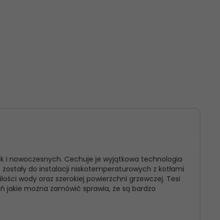
ak i nowoczesnych. Cechuje je wyjątkowa technologia
e zostały do instalacji niskotemperaturowych z kotłami
ści wody oraz szerokiej powierzchni grzewczej. Tesi
eń jakie można zamówić sprawia, że są bardzo