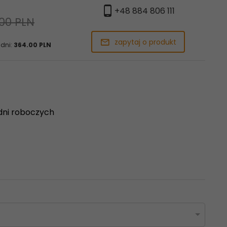
+48 884 806 111
00 PLN
zapytaj o produkt
 dni:
364.00 PLN
dni roboczych