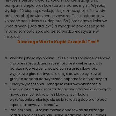
niskotemperaturowych z kotłami kondensacyjnymi,
pompami ciepła oraz kolektorami słonecznymi. Wysoką
wydajność cieplną uzyskują dzięki znaczącej ilości wody
oraz szerokiej powierzchni grzewczej. Tesi dostęne są w
kolorach serii Classic (z dopłatą 15%) oraz gamie kolorów
Specjalnych (Dopłata 25%) a mnogość podłączeń jakie
można zamówić sprawia, że są bardzo elastyczne w
instalacji .
Dlaczego Warto Kupić Grzejniki Tesi?
Wysoka jakość wykonania - Grzejniki są spawane laserowo
a proces sprawdzania szczelności jest wieloetapowy i
bardzo rygorystyczny, powierzchnia grzejników jest
wyjątkowo gładka i trwała, a dzięki powłoce cynkowej
grzejnik posiada podwyższoną odpornośc antykorozyjną.
Kolory Wykończenia - Mnogość kolorów wykończenia
sprawia że grzejniki można dopasować zarówno do wnętrz
nowoczesnych jak również klasycznych, kolory
wykończenia zmieniają się co kilka lat i są dobierane pod
kątem najnowszych trendów.
Podłączenia - Grzejniki można dopasować do każdego
rodzaju podłączenia min. Dolne środkowe, Dolne Prawe i