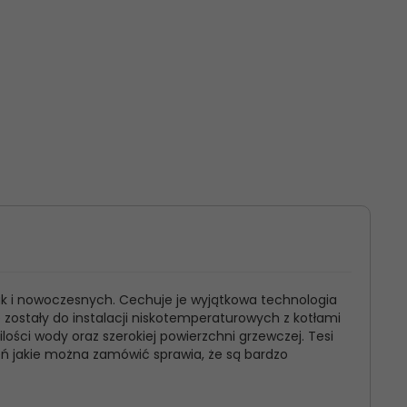
ak i nowoczesnych. Cechuje je wyjątkowa technologia
e zostały do instalacji niskotemperaturowych z kotłami
ści wody oraz szerokiej powierzchni grzewczej. Tesi
eń jakie można zamówić sprawia, że są bardzo