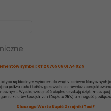
niczne
ementów symbol: RT 2 0765 06 01 A4 02 N
 estetyce są idealnym wyborem do wnętrz zarówno klasycznych j
ji na paliwa stałe i kotłów gazowych, ale również zaprojektowan
ecznymi. Wysoką wydajność cieplną uzyskują dzięki znaczącej ilo
raz gamie kolorów Specjalnych (Dopłata 25%) a mnogość podłącz
Dlaczego Warto Kupić Grzejniki Tesi?