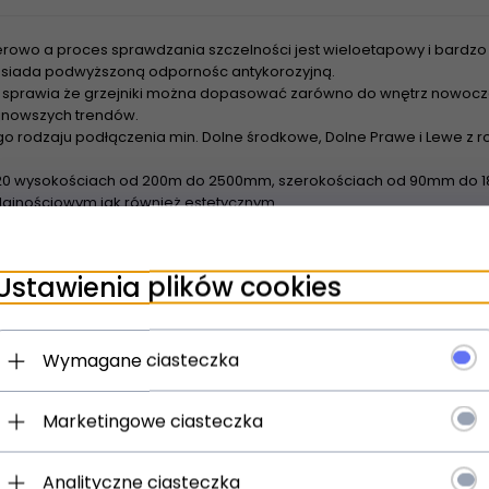
rowo a proces sprawdzania szczelności jest wieloetapowy i bardzo 
 posiada podwyższoną odpornośc antykorozyjną.
sprawia że grzejniki można dopasować zarówno do wnętrz nowoczes
najnowszych trendów.
o rodzaju podłączenia min. Dolne środkowe, Dolne Prawe i Lewe z
20 wysokościach od 200m do 2500mm, szerokościach od 90mm do 18
ajnościowym jak również estetycznym
wienia grzejników z rozstawem bocznym 500m Tesi nadają się do z
urowych - Dzięki szerokiej powierzchni grzewczej grzejniki nadaja 
Ustawienia plików cookies
spółpracują z pompami ciepła oraz kolektorami słonecznymi
Wymagane ciasteczka
Marketingowe ciasteczka
Analityczne ciasteczka