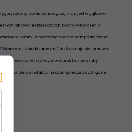
rygorystyczny, powierzchnia grzejników jest wyjątkowo
nych jak również klasycznych, kolory wykończenia
 rozstawem 50mm, Podłaczenia boczne oraz podłączenia
00mm oraz ilości kolumn od 2 do 6 co daje niesamowitą
astąpienia starych żeliwych żeberek bez potrzeby
się doskonale do instalacji niskotempreaturowych gdzie