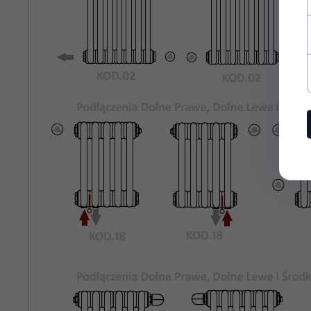
Rozstaw
700
Podłączeń
Bocznych:
Kolor
Biały Standardowy KOD.01
Grzejnika:
Maksymalne
8 bar
Ciśnienie
Robocze:
Maksymalna
95°C
Temperatura
Pracy:
rury stalowe o średnicy 25mm
Materiał:
odpowietrznik, korki zaślepiające,
Wyposażenie: