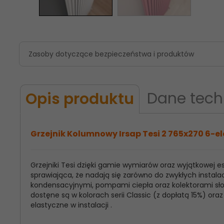
Zasoby dotyczące bezpieczeństwa i produktów
Dane tech
Opis produktu
Grzejnik Kolumnowy Irsap Tesi 2 765x270 6-el
Grzejniki Tesi dzięki gamie wymiarów oraz wyjątkowej
Model
Irsap Tesi 2
sprawiająca, że nadają się zarówno do zwykłych instalac
Produktu:
kondensacyjnymi, pompami ciepła oraz kolektorami słon
dostęne są w kolorach serii Classic (z dopłatą 15%) o
Wysokość
765
elastyczne w instalacji .
Grzejnika: