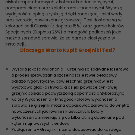
niskotemperaturowych z kotłami kondensacyjnymi,
pompami ciepła oraz kolektorami słonecznymi. Wysoką
wydajność cieplną uzyskują dzięki znaczącej ilości wody
oraz szerokiej powierzchni grzewczej. Tesi dostęne są w
kolorach serii Classic (z dopłatą 15%) oraz gamie kolorów
Specjalnych (Dopłata 25%) a mnogość podłączeń jakie
można zamówić sprawia, że są bardzo elastyczne w
instalacji .
Dlaczego Warto Kupić Grzejniki Tesi?
Wysoka jakość wykonania - Grzejniki są spawane laserowo
a proces sprawdzania szczelności jest wieloetapowy i
bardzo rygorystyczny, powierzchnia grzejników jest
wyjątkowo gładka i trwała, a dzięki powłoce cynkowej
grzejnik posiada podwyższoną odpornośc antykorozyjną.
Kolory Wykończenia - Mnogość kolorów wykończenia
sprawia że grzejniki można dopasować zarówno do wnętrz
nowoczesnych jak również klasycznych, kolory
wykończenia zmieniają się co kilka lat i są dobierane pod
kątem najnowszych trendów.
Podłączenia - Grzejniki można dopasować do każdego