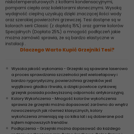
niskotemperaturowych z kotłami kondensacyjnymi,
pompami ciepła oraz kolektorami słonecznymi. Wysoką
wydajność cieplną uzyskują dzięki znaczącej ilości wody
oraz szerokiej powierzchni grzewczej. Tesi dostęne są w
kolorach serii Classic (z dopłatą 15%) oraz gamie kolorów
Specjalnych (Dopłata 25%) a mnogość podłączeń jakie
można zamówić sprawia, że są bardzo elastyczne w
instalacji .
Dlaczego Warto Kupić Grzejniki Tesi?
Wysoka jakość wykonania - Grzejniki są spawane laserowo
a proces sprawdzania szczelności jest wieloetapowy i
bardzo rygorystyczny, powierzchnia grzejników jest
wyjątkowo gładka i trwała, a dzięki powłoce cynkowej
grzejnik posiada podwyższoną odpornośc antykorozyjną.
Kolory Wykończenia - Mnogość kolorów wykończenia
sprawia że grzejniki można dopasować zarówno do wnętrz
nowoczesnych jak również klasycznych, kolory
wykończenia zmieniają się co kilka lat i są dobierane pod
kątem najnowszych trendów.
Podłączenia - Grzejniki można dopasować do każdego