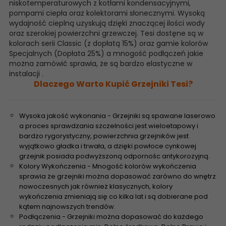
niskotemperaturowych z kotłami kondensacyjnymi,
pompami ciepła oraz kolektorami słonecznymi. Wysoką
wydajność cieplną uzyskują dzięki znaczącej ilości wody
oraz szerokiej powierzchni grzewczej. Tesi dostęne są w
kolorach serii Classic (z dopłatą 15%) oraz gamie kolorów
Specjalnych (Dopłata 25%) a mnogość podłączeń jakie
można zamówić sprawia, że są bardzo elastyczne w
instalacji .
Dlaczego Warto Kupić Grzejniki Tesi?
Wysoka jakość wykonania - Grzejniki są spawane laserowo
a proces sprawdzania szczelności jest wieloetapowy i
bardzo rygorystyczny, powierzchnia grzejników jest
wyjątkowo gładka i trwała, a dzięki powłoce cynkowej
grzejnik posiada podwyższoną odpornośc antykorozyjną.
Kolory Wykończenia - Mnogość kolorów wykończenia
sprawia że grzejniki można dopasować zarówno do wnętrz
nowoczesnych jak również klasycznych, kolory
wykończenia zmieniają się co kilka lat i są dobierane pod
kątem najnowszych trendów.
Podłączenia - Grzejniki można dopasować do każdego