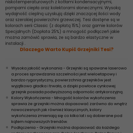
niskotemperaturowych z kotłami kondensacyjnymi,
pompami ciepła oraz kolektorami słonecznymi. Wysoką
wydajność cieplną uzyskują dzięki znaczącej ilości wody
oraz szerokiej powierzchni grzewczej. Tesi dostęne są w
kolorach serii Classic (z dopłatą 15%) oraz gamie kolorów
Specjalnych (Dopłata 25%) a mnogość podłączeń jakie
można zamówić sprawia, że są bardzo elastyczne w
instalacji .
Dlaczego Warto Kupić Grzejniki Tesi?
Wysoka jakość wykonania - Grzejniki są spawane laserowo
a proces sprawdzania szczelności jest wieloetapowy i
bardzo rygorystyczny, powierzchnia grzejników jest
wyjątkowo gładka i trwała, a dzięki powłoce cynkowej
grzejnik posiada podwyższoną odpornośc antykorozyjną.
Kolory Wykończenia - Mnogość kolorów wykończenia
sprawia że grzejniki można dopasować zarówno do wnętrz
nowoczesnych jak również klasycznych, kolory
wykończenia zmieniają się co kilka lat i są dobierane pod
kątem najnowszych trendów.
Podłączenia - Grzejniki można dopasować do każdego