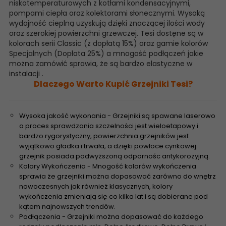
niskotemperaturowych z kotłami kondensacyjnymi,
pompami ciepła oraz kolektorami słonecznymi. Wysoką
wydajność cieplną uzyskują dzięki znaczącej ilości wody
oraz szerokiej powierzchni grzewczej. Tesi dostęne są w
kolorach serii Classic (z dopłatą 15%) oraz gamie kolorów
Specjalnych (Dopłata 25%) a mnogość podłączeń jakie
można zamówić sprawia, że są bardzo elastyczne w
instalacji .
Dlaczego Warto Kupić Grzejniki Tesi?
Wysoka jakość wykonania - Grzejniki są spawane laserowo
a proces sprawdzania szczelności jest wieloetapowy i
bardzo rygorystyczny, powierzchnia grzejników jest
wyjątkowo gładka i trwała, a dzięki powłoce cynkowej
grzejnik posiada podwyższoną odpornośc antykorozyjną.
Kolory Wykończenia - Mnogość kolorów wykończenia
sprawia że grzejniki można dopasować zarówno do wnętrz
nowoczesnych jak również klasycznych, kolory
wykończenia zmieniają się co kilka lat i są dobierane pod
kątem najnowszych trendów.
Podłączenia - Grzejniki można dopasować do każdego