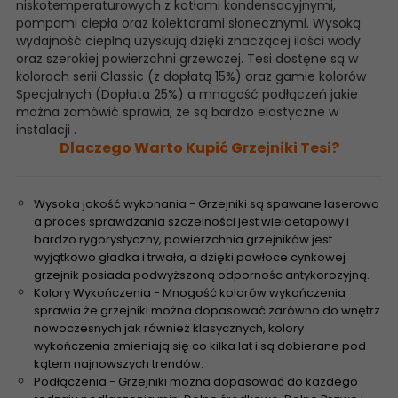
niskotemperaturowych z kotłami kondensacyjnymi,
pompami ciepła oraz kolektorami słonecznymi. Wysoką
wydajność cieplną uzyskują dzięki znaczącej ilości wody
oraz szerokiej powierzchni grzewczej. Tesi dostęne są w
kolorach serii Classic (z dopłatą 15%) oraz gamie kolorów
Specjalnych (Dopłata 25%) a mnogość podłączeń jakie
można zamówić sprawia, że są bardzo elastyczne w
instalacji .
Dlaczego Warto Kupić Grzejniki Tesi?
Wysoka jakość wykonania - Grzejniki są spawane laserowo
a proces sprawdzania szczelności jest wieloetapowy i
bardzo rygorystyczny, powierzchnia grzejników jest
wyjątkowo gładka i trwała, a dzięki powłoce cynkowej
grzejnik posiada podwyższoną odpornośc antykorozyjną.
Kolory Wykończenia - Mnogość kolorów wykończenia
sprawia że grzejniki można dopasować zarówno do wnętrz
nowoczesnych jak również klasycznych, kolory
wykończenia zmieniają się co kilka lat i są dobierane pod
kątem najnowszych trendów.
Podłączenia - Grzejniki można dopasować do każdego