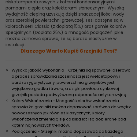
niskotemperaturowych z kotłami kondensacyjnymi,
pompami ciepła oraz kolektorami słonecznymi. Wysoką
wydajność cieplną uzyskują dzięki znaczącej ilości wody
oraz szerokiej powierzchni grzewczej. Tesi dostęne są w
kolorach serii Classic (z dopłatą 15%) oraz gamie kolorów
Specjalnych (Dopłata 25%) a mnogość podłączeń jakie
można zamówić sprawia, że są bardzo elastyczne w
instalacji .
Dlaczego Warto Kupić Grzejniki Tesi?
Wysoka jakość wykonania - Grzejniki są spawane laserowo
a proces sprawdzania szczelności jest wieloetapowy i
bardzo rygorystyczny, powierzchnia grzejników jest
wyjątkowo gładka i trwała, a dzięki powłoce cynkowej
grzejnik posiada podwyższoną odpornośc antykorozyjną.
Kolory Wykończenia - Mnogość kolorów wykończenia
sprawia że grzejniki można dopasować zarówno do wnętrz
nowoczesnych jak również klasycznych, kolory
wykończenia zmieniają się co kilka lat i są dobierane pod
kątem najnowszych trendów.
Podłączenia - Grzejniki można dopasować do każdego