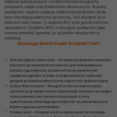
niskotemperaturowych z kotłami kondensacyjnymi,
pompami ciepła oraz kolektorami słonecznymi. Wysoką
wydajność cieplną uzyskują dzięki znaczącej ilości wody
oraz szerokiej powierzchni grzewczej. Tesi dostęne są w
kolorach serii Classic (z dopłatą 15%) oraz gamie kolorów
Specjalnych (Dopłata 25%) a mnogość podłączeń jakie
można zamówić sprawia, że są bardzo elastyczne w
instalacji .
Dlaczego Warto Kupić Grzejniki Tesi?
Wysoka jakość wykonania - Grzejniki są spawane laserowo
a proces sprawdzania szczelności jest wieloetapowy i
bardzo rygorystyczny, powierzchnia grzejników jest
wyjątkowo gładka i trwała, a dzięki powłoce cynkowej
grzejnik posiada podwyższoną odpornośc antykorozyjną.
Kolory Wykończenia - Mnogość kolorów wykończenia
sprawia że grzejniki można dopasować zarówno do wnętrz
nowoczesnych jak również klasycznych, kolory
wykończenia zmieniają się co kilka lat i są dobierane pod
kątem najnowszych trendów.
Podłączenia - Grzejniki można dopasować do każdego