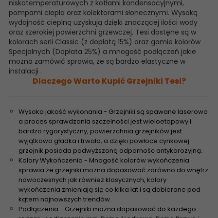
niskotemperaturowych z kotłami kondensacyjnymi,
pompami ciepła oraz kolektorami słonecznymi. Wysoką
wydajność cieplną uzyskują dzięki znaczącej ilości wody
oraz szerokiej powierzchni grzewczej. Tesi dostęne są w
kolorach serii Classic (z dopłatą 15%) oraz gamie kolorów
Specjalnych (Dopłata 25%) a mnogość podłączeń jakie
można zamówić sprawia, że są bardzo elastyczne w
instalacji .
Dlaczego Warto Kupić Grzejniki Tesi?
Wysoka jakość wykonania - Grzejniki są spawane laserowo
a proces sprawdzania szczelności jest wieloetapowy i
bardzo rygorystyczny, powierzchnia grzejników jest
wyjątkowo gładka i trwała, a dzięki powłoce cynkowej
grzejnik posiada podwyższoną odpornośc antykorozyjną.
Kolory Wykończenia - Mnogość kolorów wykończenia
sprawia że grzejniki można dopasować zarówno do wnętrz
nowoczesnych jak również klasycznych, kolory
wykończenia zmieniają się co kilka lat i są dobierane pod
kątem najnowszych trendów.
Podłączenia - Grzejniki można dopasować do każdego