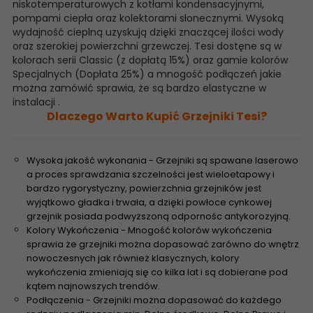
niskotemperaturowych z kotłami kondensacyjnymi,
pompami ciepła oraz kolektorami słonecznymi. Wysoką
wydajność cieplną uzyskują dzięki znaczącej ilości wody
oraz szerokiej powierzchni grzewczej. Tesi dostęne są w
kolorach serii Classic (z dopłatą 15%) oraz gamie kolorów
Specjalnych (Dopłata 25%) a mnogość podłączeń jakie
można zamówić sprawia, że są bardzo elastyczne w
instalacji .
Dlaczego Warto Kupić Grzejniki Tesi?
Wysoka jakość wykonania - Grzejniki są spawane laserowo
a proces sprawdzania szczelności jest wieloetapowy i
bardzo rygorystyczny, powierzchnia grzejników jest
wyjątkowo gładka i trwała, a dzięki powłoce cynkowej
grzejnik posiada podwyższoną odpornośc antykorozyjną.
Kolory Wykończenia - Mnogość kolorów wykończenia
sprawia że grzejniki można dopasować zarówno do wnętrz
nowoczesnych jak również klasycznych, kolory
wykończenia zmieniają się co kilka lat i są dobierane pod
kątem najnowszych trendów.
Podłączenia - Grzejniki można dopasować do każdego