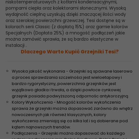
niskotemperaturowych z kotłami kondensacyjnymi,
pompami ciepła oraz kolektorami słonecznymi. Wysoką
wydajność cieplną uzyskują dzięki znaczącej ilości wody
oraz szerokiej powierzchni grzewczej. Tesi dostęne są w
kolorach serii Classic (z dopłatą 15%) oraz gamie kolorów
Specjalnych (Dopłata 25%) a mnogość podłączeń jakie
można zamówić sprawia, że są bardzo elastyczne w
instalacji .
Dlaczego Warto Kupić Grzejniki Tesi?
Wysoka jakość wykonania - Grzejniki są spawane laserowo
a proces sprawdzania szczelności jest wieloetapowy i
bardzo rygorystyczny, powierzchnia grzejników jest
wyjątkowo gładka i trwała, a dzięki powłoce cynkowej
grzejnik posiada podwyższoną odpornośc antykorozyjną.
Kolory Wykończenia - Mnogość kolorów wykończenia
sprawia że grzejniki można dopasować zarówno do wnętrz
nowoczesnych jak również klasycznych, kolory
wykończenia zmieniają się co kilka lat i są dobierane pod
kątem najnowszych trendów.
Podłączenia - Grzejniki można dopasować do każdego