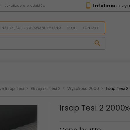
Infolinia:
czynn
Lokalizacja produktów
NAJCZĘŚCIEJ ZADAWANE PYTANIA
BLOG
KONTAKT
e Irsap Tesi
Grzejniki Tesi 2
Wysokość 2000
Irsap Tesi 
Irsap Tesi 2 200
Cena brutto: