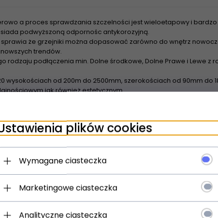
rowo a proces sprawdzania szczelności jest wieloetapowy i bardzo 
 posiada podwyższoną odpornośc antykorozyjną.
sprawia że grzejniki można dopasować zarówno do wnętrz nowoczes
najnowszych trendów.
o rodzaju podłączenia min. Dolne środkowe, Dolne Prawe i Lewe z
20 wysokościach od 200m do 2500mm, szerokościach od 90mm do 18
ajnościowym jak również estetycznym
wienia grzejników z rozstawem bocznym 500m Tesi nadają się do z
urowych - Dzięki szerokiej powierzchni grzewczej grzejniki nadaja 
Ustawienia plików cookies
spółpracują z pompami ciepła oraz kolektorami słonecznymi
Wymagane ciasteczka
Marketingowe ciasteczka
Analityczne ciasteczka