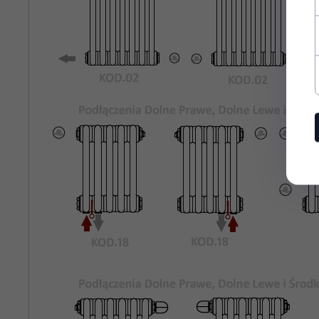
Rozstaw
1935
Podłączeń
Bocznych:
Kolor
Biały Standardowy KOD.01
Grzejnika:
Maksymalne
8 bar
Ciśnienie
Robocze:
Maksymalna
95°C
Temperatura
Pracy:
rury stalowe o średnicy 25mm
Materiał:
odpowietrznik, korki zaślepiające,
Wyposażenie: