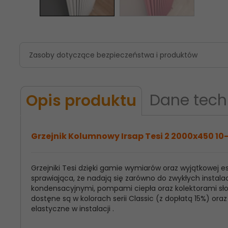
Zasoby dotyczące bezpieczeństwa i produktów
Dane tech
Opis produktu
Grzejnik Kolumnowy Irsap Tesi 2 2000x450 10-
Grzejniki Tesi dzięki gamie wymiarów oraz wyjątkowej
Model
Irsap Tesi 2
sprawiająca, że nadają się zarówno do zwykłych instalac
Produktu:
kondensacyjnymi, pompami ciepła oraz kolektorami słon
dostęne są w kolorach serii Classic (z dopłatą 15%) o
Wysokość
2000
elastyczne w instalacji .
Grzejnika: