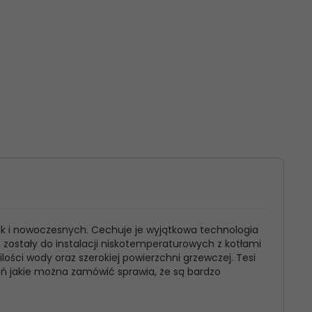
ak i nowoczesnych. Cechuje je wyjątkowa technologia
e zostały do instalacji niskotemperaturowych z kotłami
ści wody oraz szerokiej powierzchni grzewczej. Tesi
eń jakie można zamówić sprawia, że są bardzo