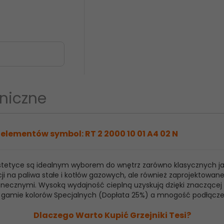
niczne
elementów symbol: RT 2 2000 10 01 A4 02 N
 estetyce są idealnym wyborem do wnętrz zarówno klasycznych j
ji na paliwa stałe i kotłów gazowych, ale również zaprojektowan
ecznymi. Wysoką wydajność cieplną uzyskują dzięki znaczącej ilo
raz gamie kolorów Specjalnych (Dopłata 25%) a mnogość podłącz
Dlaczego Warto Kupić Grzejniki Tesi?