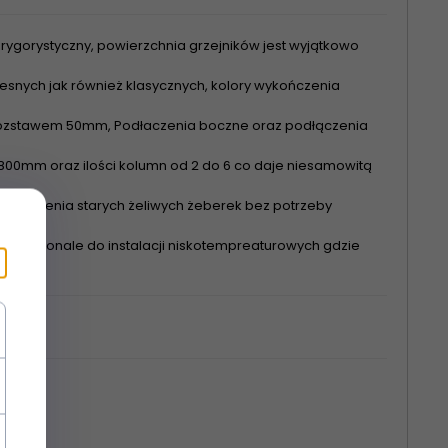
rygorystyczny, powierzchnia grzejników jest wyjątkowo
nych jak również klasycznych, kolory wykończenia
 rozstawem 50mm, Podłaczenia boczne oraz podłączenia
00mm oraz ilości kolumn od 2 do 6 co daje niesamowitą
astąpienia starych żeliwych żeberek bez potrzeby
się doskonale do instalacji niskotempreaturowych gdzie