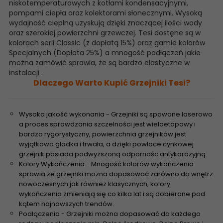
niskotemperaturowych z kotłami kondensacyjnymi,
pompami ciepła oraz kolektorami słonecznymi. Wysoką
wydajność cieplną uzyskują dzięki znaczącej ilości wody
oraz szerokiej powierzchni grzewczej. Tesi dostęne są w
kolorach serii Classic (z dopłatą 15%) oraz gamie kolorów
Specjalnych (Dopłata 25%) a mnogość podłączeń jakie
można zamówić sprawia, że są bardzo elastyczne w
instalacji .
Dlaczego Warto Kupić Grzejniki Tesi?
Wysoka jakość wykonania - Grzejniki są spawane laserowo
a proces sprawdzania szczelności jest wieloetapowy i
bardzo rygorystyczny, powierzchnia grzejników jest
wyjątkowo gładka i trwała, a dzięki powłoce cynkowej
grzejnik posiada podwyższoną odpornośc antykorozyjną.
Kolory Wykończenia - Mnogość kolorów wykończenia
sprawia że grzejniki można dopasować zarówno do wnętrz
nowoczesnych jak również klasycznych, kolory
wykończenia zmieniają się co kilka lat i są dobierane pod
kątem najnowszych trendów.
Podłączenia - Grzejniki można dopasować do każdego