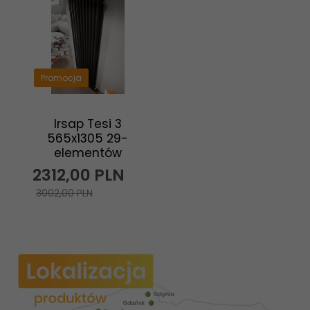
Promocja
Irsap Tesi 3
565x1305 29-
elementów
2312,
00
PLN
3002,00 PLN