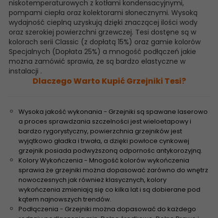
niskotemperaturowych z kotłami kondensacyjnymi,
pompami ciepła oraz kolektorami słonecznymi. Wysoką
wydajność cieplną uzyskują dzięki znaczącej ilości wody
oraz szerokiej powierzchni grzewczej. Tesi dostęne są w
kolorach serii Classic (z dopłatą 15%) oraz gamie kolorów
Specjalnych (Dopłata 25%) a mnogość podłączeń jakie
można zamówić sprawia, że są bardzo elastyczne w
instalacji .
Dlaczego Warto Kupić Grzejniki Tesi?
Wysoka jakość wykonania - Grzejniki są spawane laserowo
a proces sprawdzania szczelności jest wieloetapowy i
bardzo rygorystyczny, powierzchnia grzejników jest
wyjątkowo gładka i trwała, a dzięki powłoce cynkowej
grzejnik posiada podwyższoną odpornośc antykorozyjną.
Kolory Wykończenia - Mnogość kolorów wykończenia
sprawia że grzejniki można dopasować zarówno do wnętrz
nowoczesnych jak również klasycznych, kolory
wykończenia zmieniają się co kilka lat i są dobierane pod
kątem najnowszych trendów.
Podłączenia - Grzejniki można dopasować do każdego