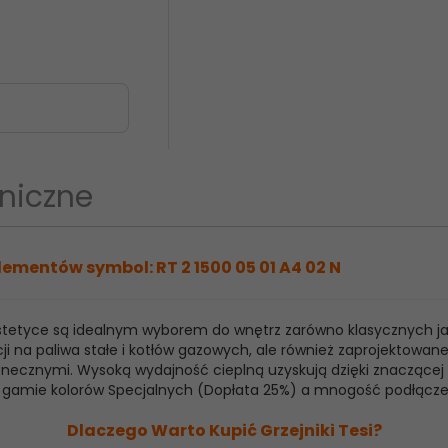
niczne
lementów symbol: RT 2 1500 05 01 A4 02 N
 estetyce są idealnym wyborem do wnętrz zarówno klasycznych j
ji na paliwa stałe i kotłów gazowych, ale również zaprojektowan
ecznymi. Wysoką wydajność cieplną uzyskują dzięki znaczącej ilo
raz gamie kolorów Specjalnych (Dopłata 25%) a mnogość podłącz
Dlaczego Warto Kupić Grzejniki Tesi?