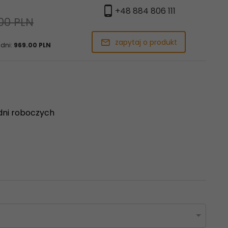
+48 884 806 111
00 PLN
zapytaj o produkt
 dni:
969.00 PLN
dni roboczych