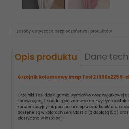
Zasoby dotyczące bezpieczeństwa i produktów
Dane tech
Opis produktu
Grzejnik Kolumnowy Irsap Tesi 2 1500x225 5-e
Grzejniki Tesi dzięki gamie wymiarów oraz wyjątkowej
Model
Irsap Tesi 2
sprawiająca, że nadają się zarówno do zwykłych instalac
Produktu:
kondensacyjnymi, pompami ciepła oraz kolektorami słon
dostęne są w kolorach serii Classic (z dopłatą 15%) o
Wysokość
1500
elastyczne w instalacji .
Grzejnika: