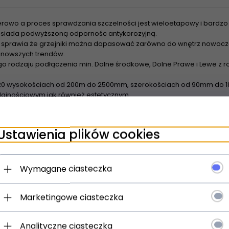
rowo a proces sprawdzania szczelności jest wieloetapowy i bardzo 
 posiada podwyższoną odpornośc antykorozyjną.
sprawia że grzejniki można dopasować zarówno do wnętrz nowoczes
najnowszych trendów.
o rodzaju podłączenia min. Dolne środkowe, Dolne Prawe i Lewe z
20 wysokościach od 200m do 2500mm, szerokościach od 90mm do 18
ajnościowym jak również estetycznym
wienia grzejników z rozstawem bocznym 500m Tesi nadają się do z
urowych - Dzięki szerokiej powierzchni grzewczej grzejniki nadaja 
Ustawienia plików cookies
spółpracują z pompami ciepła oraz kolektorami słonecznymi
Wymagane ciasteczka
Marketingowe ciasteczka
Analityczne ciasteczka