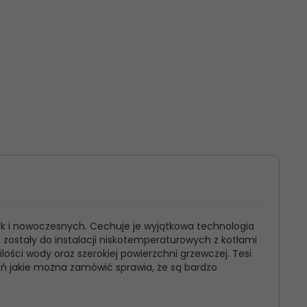
ak i nowoczesnych. Cechuje je wyjątkowa technologia
e zostały do instalacji niskotemperaturowych z kotłami
ści wody oraz szerokiej powierzchni grzewczej. Tesi
eń jakie można zamówić sprawia, że są bardzo