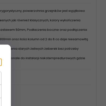
rygorystyczny, powierzchnia grzejników jest wyjątkowo
nych jak również klasycznych, kolory wykończenia
 rozstawem 50mm, Podłaczenia boczne oraz podłączenia
00mm oraz ilości kolumn od 2 do 6 co daje niesamowitą
astąpienia starych żeliwych żeberek bez potrzeby
się doskonale do instalacji niskotempreaturowych gdzie