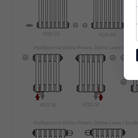
Rozstaw
1435
Podłączeń
Bocznych:
Kolor
Biały Standardowy KOD.01
Grzejnika:
Maksymalne
8 bar
Ciśnienie
Robocze:
Maksymalna
95°C
Temperatura
Pracy:
rury stalowe o średnicy 25mm
Materiał:
odpowietrznik, korki zaślepiające,
Wyposażenie: