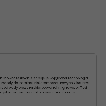
ak i nowoczesnych. Cechuje je wyjątkowa technologia
e zostały do instalacji niskotemperaturowych z kotłami
ści wody oraz szerokiej powierzchni grzewczej. Tesi
eń jakie można zamówić sprawia, że są bardzo