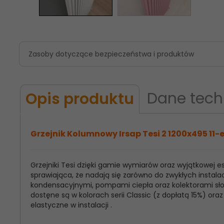
Zasoby dotyczące bezpieczeństwa i produktów
Dane tech
Opis produktu
Grzejnik Kolumnowy Irsap Tesi 2 1200x495 11-e
Grzejniki Tesi dzięki gamie wymiarów oraz wyjątkowej
Model
Irsap Tesi 2
sprawiająca, że nadają się zarówno do zwykłych instalac
Produktu:
kondensacyjnymi, pompami ciepła oraz kolektorami słon
dostęne są w kolorach serii Classic (z dopłatą 15%) o
Wysokość
1200
elastyczne w instalacji .
Grzejnika: