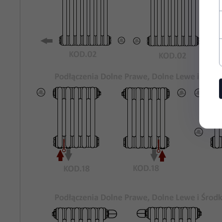
Rozstaw
1135
Podłączeń
Bocznych:
Kolor
Biały Standardowy KOD.01
Grzejnika:
Maksymalne
8 bar
Ciśnienie
Robocze:
Maksymalna
95°C
Temperatura
Pracy:
rury stalowe o średnicy 25mm
Materiał:
odpowietrznik, korki zaślepiające,
Wyposażenie: