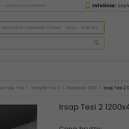
Infolinia:
czynn
Lokalizacja produktów
NAJCZĘŚCIEJ ZADAWANE PYTANIA
BLOG
KONTAKT
e Irsap Tesi
Grzejniki Tesi 2
Wysokość 1200
Irsap Tesi 2
Irsap Tesi 2 1200
Cena brutto: