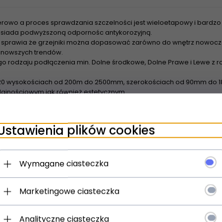
rowo a proces sprawdzania szczelności jest wieloetapowy i bardzo 
 posiada podwyższoną odpornośc antykorozyjną.
sprawia że grzejniki można dopasować zarówno do wnętrz nowoczes
najnowszych trendów.
o rodzaju podłączenia min. Dolne środkowe, Dolne Prawe i Lewe z
20 wysokościach od 200m do 2500mm, szerokościach od 90mm do 18
ajnościowym jak również estetycznym
wienia grzejników z rozstawem bocznym 500m Tesi nadają się do z
urowych - Dzięki szerokiej powierzchni grzewczej grzejniki nadaja 
Ustawienia plików cookies
spółpracują z pompami ciepła oraz kolektorami słonecznymi
Wymagane ciasteczka
Marketingowe ciasteczka
Analityczne ciasteczka