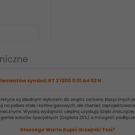
niczne
lementów symbol: RT 2 1200 11 01 A4 02 N
 estetyce są idealnym wyborem do wnętrz zarówno klasycznych j
ji na paliwa stałe i kotłów gazowych, ale również zaprojektowan
ecznymi. Wysoką wydajność cieplną uzyskują dzięki znaczącej ilo
raz gamie kolorów Specjalnych (Dopłata 25%) a mnogość podłącz
Dlaczego Warto Kupić Grzejniki Tesi?