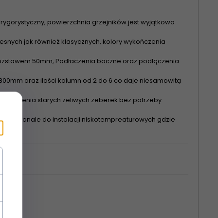
rygorystyczny, powierzchnia grzejników jest wyjątkowo
nych jak również klasycznych, kolory wykończenia
 rozstawem 50mm, Podłaczenia boczne oraz podłączenia
00mm oraz ilości kolumn od 2 do 6 co daje niesamowitą
astąpienia starych żeliwych żeberek bez potrzeby
się doskonale do instalacji niskotempreaturowych gdzie