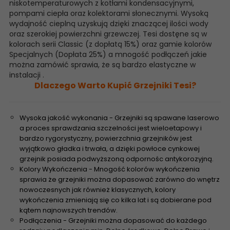
niskotemperaturowych z kotłami kondensacyjnymi,
pompami ciepła oraz kolektorami słonecznymi. Wysoką
wydajność cieplną uzyskują dzięki znaczącej ilości wody
oraz szerokiej powierzchni grzewczej. Tesi dostęne są w
kolorach serii Classic (z dopłatą 15%) oraz gamie kolorów
Specjalnych (Dopłata 25%) a mnogość podłączeń jakie
można zamówić sprawia, że są bardzo elastyczne w
instalacji .
Dlaczego Warto Kupić Grzejniki Tesi?
Wysoka jakość wykonania - Grzejniki są spawane laserowo
a proces sprawdzania szczelności jest wieloetapowy i
bardzo rygorystyczny, powierzchnia grzejników jest
wyjątkowo gładka i trwała, a dzięki powłoce cynkowej
grzejnik posiada podwyższoną odpornośc antykorozyjną.
Kolory Wykończenia - Mnogość kolorów wykończenia
sprawia że grzejniki można dopasować zarówno do wnętrz
nowoczesnych jak również klasycznych, kolory
wykończenia zmieniają się co kilka lat i są dobierane pod
kątem najnowszych trendów.
Podłączenia - Grzejniki można dopasować do każdego