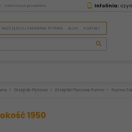
Infolinia:
czynn
Lokalizacja produktów
NAJCZĘŚCIEJ ZADAWANE PYTANIA
BLOG
KONTAKT
wna
Grzejniki Płytowe
Grzejniki Pionowe Purmo
Purmo Fa
okość 1950