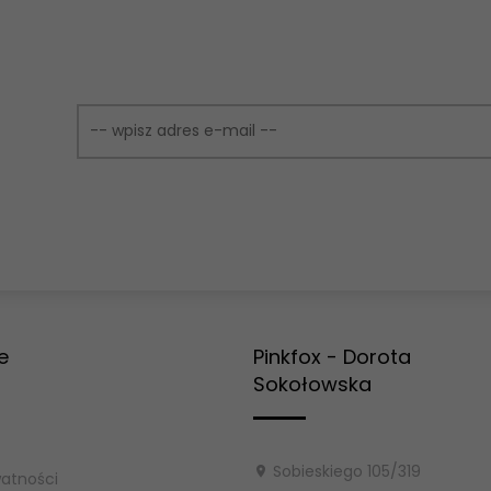
e
Pinkfox - Dorota
Sokołowska
Sobieskiego 105/319
watności