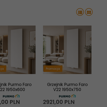
cja
Promocja
jnik Purmo Faro
Grzejnik Purmo Faro
22 1950x600
V22 1950x750
,
00
PLN
2921,
00
PLN