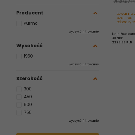
2630,97 P
Producent
towar na 
czas reali
roboczyc
Purmo
wyczyść filtrowanie
Najniższa cen
30 dni:
2229.99 PLN
Wysokość
1950
wyczyść filtrowanie
Szerokość
300
450
600
750
wyczyść filtrowanie