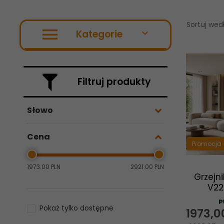
Sortuj wed
Kategorie
Filtruj produkty
Słowo
Cena
Promocja
1973.00 PLN
2921.00 PLN
Grzejn
V22
Pokaż tylko dostępne
1973,
0