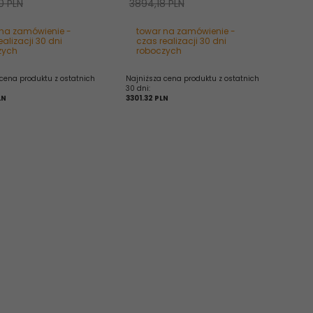
0 PLN
3894,18 PLN
 na zamówienie -
towar na zamówienie -
ealizacji 30 dni
czas realizacji 30 dni
zych
roboczych
cena produktu z ostatnich
Najniższa cena produktu z ostatnich
30 dni:
LN
3301.32 PLN