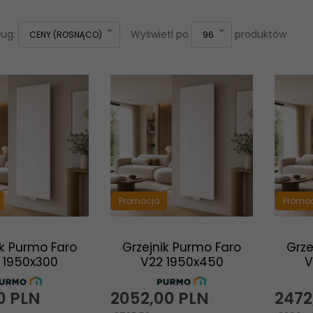
sort
pop
ług:
Wyświetl po
produktów
CENY (ROSNĄCO)
96
Promocja
Promo
ik Purmo Faro
Grzejnik Purmo Faro
Grze
 1950x300
V22 1950x450
V
0
PLN
2052,
00
PLN
2472