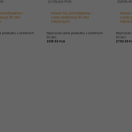
LN
2735,52 PLN
3296,4
zamówienie -
towar na zamówienie -
towar
zacji 30 dni
czas realizacji 30 dni
czas r
h
roboczych
roboc
a produktu z ostatnich
Najniższa cena produktu z ostatnich
Najniższa 
30 dni:
30 dni:
2318.55 PLN
2793.33 P