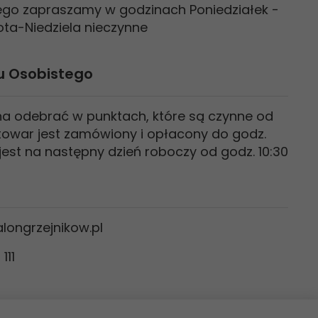
nego zapraszamy w godzinach Poniedziałek -
bota-Niedziela nieczynne
u Osobistego
 odebrać w punktach, które są czynne od
li towar jest zamówiony i opłacony do godz.
jest na następny dzień roboczy od godz. 10:30
ongrzejnikow.pl
111