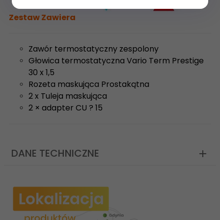
Zestaw Zawiera
Zawór termostatyczny zespolony
Głowica termostatyczna Vario Term Prestige
30 x 1,5
Rozeta maskująca Prostakątna
2 x Tuleja maskująca
2 × adapter CU ? 15
DANE TECHNICZNE