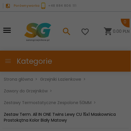
Porównywarka
+48 884 806 111
0
0.00
PLN
Kategorie
Strona główna
Grzejniki Łazienkowe
Zawory do Grzejników
Zestawy Termostatyczne Zespolone 50MM
Zestaw Term. All IN ONE Twins Lewy CU 15x1 Maskownica
Prostokątna Kolor Biały Matowy