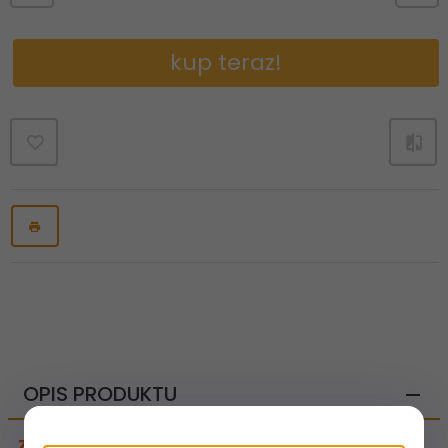
kup teraz!
OPIS PRODUKTU
Zestaw Term. All IN ONE Twins Lewy CU 15x1