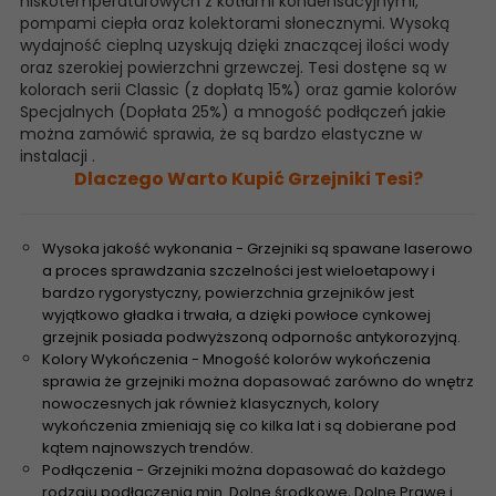
niskotemperaturowych z kotłami kondensacyjnymi,
pompami ciepła oraz kolektorami słonecznymi. Wysoką
wydajność cieplną uzyskują dzięki znaczącej ilości wody
oraz szerokiej powierzchni grzewczej. Tesi dostęne są w
kolorach serii Classic (z dopłatą 15%) oraz gamie kolorów
Specjalnych (Dopłata 25%) a mnogość podłączeń jakie
można zamówić sprawia, że są bardzo elastyczne w
instalacji .
Dlaczego Warto Kupić Grzejniki Tesi?
Wysoka jakość wykonania - Grzejniki są spawane laserowo
a proces sprawdzania szczelności jest wieloetapowy i
bardzo rygorystyczny, powierzchnia grzejników jest
wyjątkowo gładka i trwała, a dzięki powłoce cynkowej
grzejnik posiada podwyższoną odpornośc antykorozyjną.
Kolory Wykończenia - Mnogość kolorów wykończenia
sprawia że grzejniki można dopasować zarówno do wnętrz
nowoczesnych jak również klasycznych, kolory
wykończenia zmieniają się co kilka lat i są dobierane pod
kątem najnowszych trendów.
Podłączenia - Grzejniki można dopasować do każdego
rodzaju podłączenia min. Dolne środkowe, Dolne Prawe i