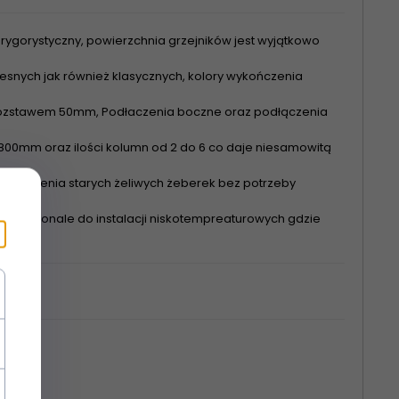
rygorystyczny, powierzchnia grzejników jest wyjątkowo
nych jak również klasycznych, kolory wykończenia
 rozstawem 50mm, Podłaczenia boczne oraz podłączenia
00mm oraz ilości kolumn od 2 do 6 co daje niesamowitą
astąpienia starych żeliwych żeberek bez potrzeby
się doskonale do instalacji niskotempreaturowych gdzie