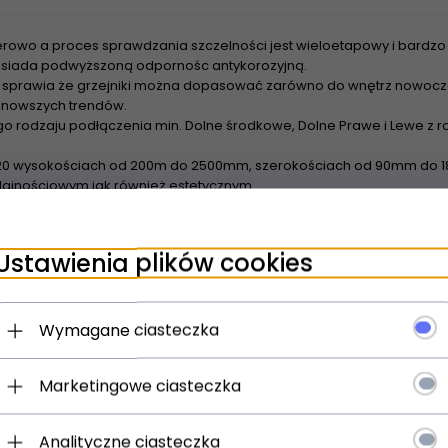
rowo a proces sprawdzania szczelności jest wieloetapowy i bardzo 
 posiada podwyższoną odpornośc antykorozyjną.
sprawia że grzejniki można dopasować zarówno do wnętrz nowoczes
najnowszych trendów.
o rodzaju podłączenia min. Dolne środkowe, Dolne Prawe i Lewe z
20 wysokościach od 200m do 2500mm, szerokościach od 90mm do 18
ajnościowym jak również estetycznym
wienia grzejników z rozstawem bocznym 500m Tesi nadają się do z
urowych - Dzięki szerokiej powierzchni grzewczej grzejniki nadaja 
Ustawienia plików cookies
spółpracują z pompami ciepła oraz kolektorami słonecznymi
Wymagane ciasteczka
Marketingowe ciasteczka
Analityczne ciasteczka