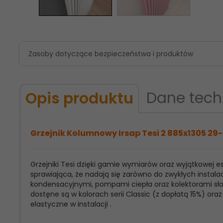
Zasoby dotyczące bezpieczeństwa i produktów
Dane tech
Opis produktu
Grzejnik Kolumnowy Irsap Tesi 2 885x1305 29-
Grzejniki Tesi dzięki gamie wymiarów oraz wyjątkowej
Model
Irsap Tesi 2
sprawiająca, że nadają się zarówno do zwykłych instalac
Produktu:
kondensacyjnymi, pompami ciepła oraz kolektorami słon
dostęne są w kolorach serii Classic (z dopłatą 15%) o
Wysokość
885
elastyczne w instalacji .
Grzejnika: