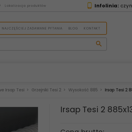
Infolinia:
czynn
Lokalizacja produktów
NAJCZĘŚCIEJ ZADAWANE PYTANIA
BLOG
KONTAKT
e Irsap Tesi
Grzejniki Tesi 2
Wysokość 885
Irsap Tesi 2
Irsap Tesi 2 885
Cena brutto: