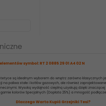
niczne
elementów symbol: RT 2 0885 29 01 A4 02 N
 estetyce są idealnym wyborem do wnętrz zarówno klasycznych j
ji na paliwa stałe i kotłów gazowych, ale również zaprojektowan
ecznymi. Wysoką wydajność cieplną uzyskują dzięki znaczącej ilo
raz gamie kolorów Specjalnych (Dopłata 25%) a mnogość podłącz
Dlaczego Warto Kupić Grzejniki Tesi?