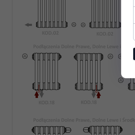
Rozstaw
820
Podłączeń
Bocznych:
Kolor
Biały Standardowy KOD.01
Grzejnika:
Maksymalne
8 bar
Ciśnienie
Robocze:
Maksymalna
95°C
Temperatura
Pracy:
rury stalowe o średnicy 25mm
Materiał:
odpowietrznik, korki zaślepiające,
Wyposażenie: