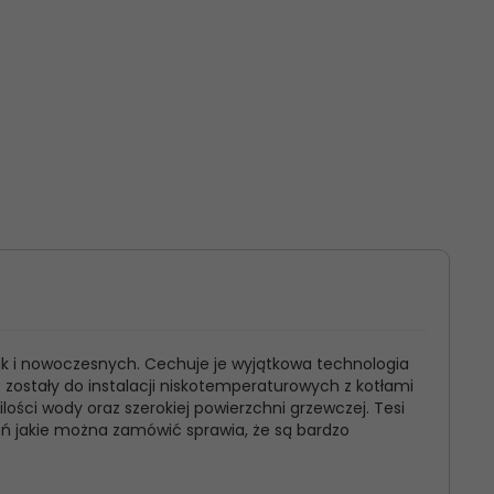
ak i nowoczesnych. Cechuje je wyjątkowa technologia
e zostały do instalacji niskotemperaturowych z kotłami
ści wody oraz szerokiej powierzchni grzewczej. Tesi
eń jakie można zamówić sprawia, że są bardzo