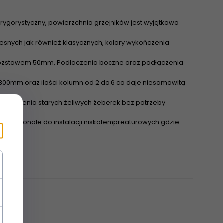
rygorystyczny, powierzchnia grzejników jest wyjątkowo
nych jak również klasycznych, kolory wykończenia
 rozstawem 50mm, Podłaczenia boczne oraz podłączenia
00mm oraz ilości kolumn od 2 do 6 co daje niesamowitą
astąpienia starych żeliwych żeberek bez potrzeby
się doskonale do instalacji niskotempreaturowych gdzie