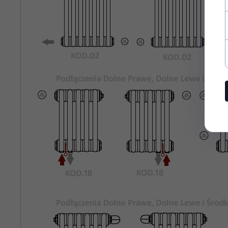
Rozstaw
620
Podłączeń
Bocznych:
Kolor
Biały Standardowy KOD.01
Grzejnika:
Maksymalne
8 bar
Ciśnienie
Robocze:
Maksymalna
95°C
Temperatura
Pracy:
rury stalowe o średnicy 25mm
Materiał:
odpowietrznik, korki zaślepiające,
Wyposażenie: