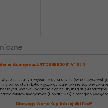
niczne
elementów symbol: RT 2 0685 20 01 A4 02 N
 estetyce są idealnym wyborem do wnętrz zarówno klasycznych j
ji na paliwa stałe i kotłów gazowych, ale również zaprojektowan
ecznymi. Wysoką wydajność cieplną uzyskują dzięki znaczącej ilo
raz gamie kolorów Specjalnych (Dopłata 25%) a mnogość podłącz
Dlaczego Warto Kupić Grzejniki Tesi?