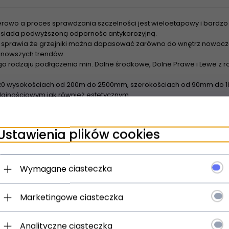
rowo a proces sprawdzania szczelności jest wieloetapowy i bardzo 
 posiada podwyższoną odpornośc antykorozyjną.
sprawia że grzejniki można dopasować zarówno do wnętrz nowoczes
najnowszych trendów.
o rodzaju podłączenia min. Dolne środkowe, Dolne Prawe i Lewe z
20 wysokościach od 200m do 2500mm, szerokościach od 90mm do 18
ajnościowym jak również estetycznym
wienia grzejników z rozstawem bocznym 500m Tesi nadają się do z
urowych - Dzięki szerokiej powierzchni grzewczej grzejniki nadaja 
Ustawienia plików cookies
spółpracują z pompami ciepła oraz kolektorami słonecznymi
Wymagane ciasteczka
Marketingowe ciasteczka
Analityczne ciasteczka