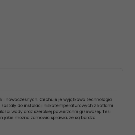
ak i nowoczesnych. Cechuje je wyjątkowa technologia
e zostały do instalacji niskotemperaturowych z kotłami
ści wody oraz szerokiej powierzchni grzewczej. Tesi
eń jakie można zamówić sprawia, że są bardzo