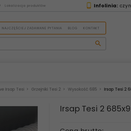
Infolinia:
czynn
Lokalizacja produktów
NAJCZĘŚCIEJ ZADAWANE PYTANIA
BLOG
KONTAKT
e Irsap Tesi
Grzejniki Tesi 2
Wysokość 685
Irsap Tesi 2
Irsap Tesi 2 685
Cena brutto: