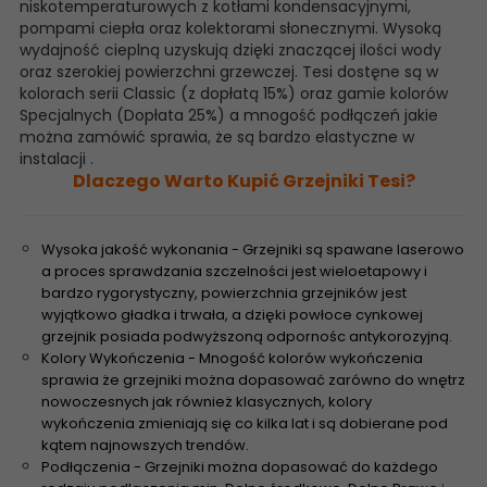
niskotemperaturowych z kotłami kondensacyjnymi,
pompami ciepła oraz kolektorami słonecznymi. Wysoką
wydajność cieplną uzyskują dzięki znaczącej ilości wody
oraz szerokiej powierzchni grzewczej. Tesi dostęne są w
kolorach serii Classic (z dopłatą 15%) oraz gamie kolorów
Specjalnych (Dopłata 25%) a mnogość podłączeń jakie
można zamówić sprawia, że są bardzo elastyczne w
instalacji .
Dlaczego Warto Kupić Grzejniki Tesi?
Wysoka jakość wykonania - Grzejniki są spawane laserowo
a proces sprawdzania szczelności jest wieloetapowy i
bardzo rygorystyczny, powierzchnia grzejników jest
wyjątkowo gładka i trwała, a dzięki powłoce cynkowej
grzejnik posiada podwyższoną odpornośc antykorozyjną.
Kolory Wykończenia - Mnogość kolorów wykończenia
sprawia że grzejniki można dopasować zarówno do wnętrz
nowoczesnych jak również klasycznych, kolory
wykończenia zmieniają się co kilka lat i są dobierane pod
kątem najnowszych trendów.
Podłączenia - Grzejniki można dopasować do każdego