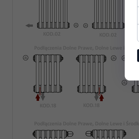
Rozstaw
335
Podłączeń
Bocznych:
Kolor
Biały Standardowy KOD.01
Grzejnika:
Maksymalne
8 bar
Ciśnienie
Robocze:
Maksymalna
95°C
Temperatura
Pracy:
rury stalowe o średnicy 25mm
Materiał:
odpowietrznik, korki zaślepiające,
Wyposażenie: