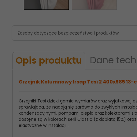
Zasoby dotyczące bezpieczeństwa i produktów
Dane tech
Opis produktu
Grzejnik Kolumnowy Irsap Tesi 2 400x585 13-e
Grzejniki Tesi dzięki gamie wymiarów oraz wyjątkowej
Model
Irsap Tesi 2
sprawiająca, że nadają się zarówno do zwykłych instalac
Produktu:
kondensacyjnymi, pompami ciepła oraz kolektorami słon
dostęne są w kolorach serii Classic (z dopłatą 15%) o
Wysokość
400
elastyczne w instalacji .
Grzejnika: