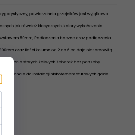
rygorystyczny, powierzchnia grzejników jest wyjątkowo
nych jak również klasycznych, kolory wykończenia
 rozstawem 50mm, Podłaczenia boczne oraz podłączenia
00mm oraz ilości kolumn od 2 do 6 co daje niesamowitą
astąpienia starych żeliwych żeberek bez potrzeby
się doskonale do instalacji niskotempreaturowych gdzie