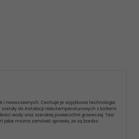
ak i nowoczesnych. Cechuje je wyjątkowa technologia
e zostały do instalacji niskotemperaturowych z kotłami
ści wody oraz szerokiej powierzchni grzewczej. Tesi
eń jakie można zamówić sprawia, że są bardzo