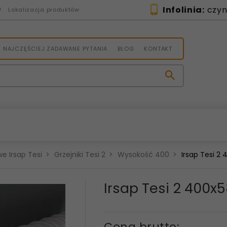
Infolinia:
czynn
Lokalizacja produktów
NAJCZĘŚCIEJ ZADAWANE PYTANIA
BLOG
KONTAKT
e Irsap Tesi
Grzejniki Tesi 2
Wysokość 400
Irsap Tesi 2
Irsap Tesi 2 400
Cena brutto: