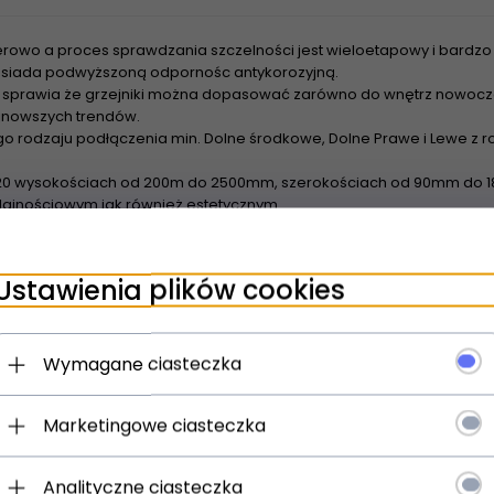
rowo a proces sprawdzania szczelności jest wieloetapowy i bardzo 
 posiada podwyższoną odpornośc antykorozyjną.
sprawia że grzejniki można dopasować zarówno do wnętrz nowoczes
najnowszych trendów.
o rodzaju podłączenia min. Dolne środkowe, Dolne Prawe i Lewe z
20 wysokościach od 200m do 2500mm, szerokościach od 90mm do 18
ajnościowym jak również estetycznym
wienia grzejników z rozstawem bocznym 500m Tesi nadają się do z
urowych - Dzięki szerokiej powierzchni grzewczej grzejniki nadaja 
Ustawienia plików cookies
spółpracują z pompami ciepła oraz kolektorami słonecznymi
Wymagane ciasteczka
Marketingowe ciasteczka
Analityczne ciasteczka