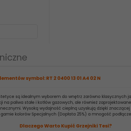
niczne
lementów symbol: RT 2 0400 13 01 A4 02 N
 estetyce są idealnym wyborem do wnętrz zarówno klasycznych j
ji na paliwa stałe i kotłów gazowych, ale również zaprojektowan
ecznymi. Wysoką wydajność cieplną uzyskują dzięki znaczącej ilo
raz gamie kolorów Specjalnych (Dopłata 25%) a mnogość podłącz
Dlaczego Warto Kupić Grzejniki Tesi?